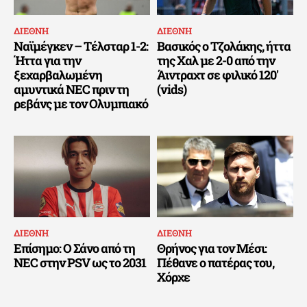
ΔΙΕΘΝΗ
ΔΙΕΘΝΗ
Ναϊμέγκεν – Τέλσταρ 1-2:
Βασικός ο Τζολάκης, ήττα
Ήττα για την
της Χαλ με 2-0 από την
ξεχαρβαλωμένη
Άιντραχτ σε φιλικό 120′
αμυντικά NEC πριν τη
(vids)
ρεβάνς με τον Ολυμπιακό
ΔΙΕΘΝΗ
ΔΙΕΘΝΗ
Επίσημο: Ο Σάνο από τη
Θρήνος για τον Μέσι:
NEC στην PSV ως το 2031
Πέθανε ο πατέρας του,
Χόρχε