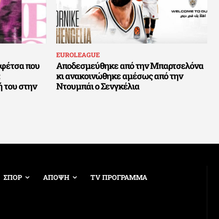
EUROLEAGUE
ρεφέτσα που
Αποδεσμεύθηκε από την Μπαρτσελόνα
κι ανακοινώθηκε αμέσως από την
 του στην
Ντουμπάι ο Σενγκέλια
ΣΠΟΡ
ΑΠΟΨΗ
TV ΠΡΟΓΡΑΜΜΑ