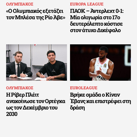
ΟΛΥΜΠΙΑΚΟΣ
EUROPA LEAGUE
«Ο Ολυμπιακός εξετάζει
ΠΑΟΚ – Άντερλεχτ 0-1:
τον Μπλέσα της Ρίο Άβε»
Μία ολιγωρία στο 17ο
δευτερόλεπτο κόστισε
στον άτυχο Δικέφαλο
ΟΛΥΜΠΙΑΚΟΣ
EUROLEAGUE
Η Ρίβερ Πλέιτ
Βρήκε ομάδα ο Κίναν
ανακοίνωσε τον Ορτέγκα
Έβανς και επιστρέφει στη
ως τον Δεκέμβριο του
δράση
2030