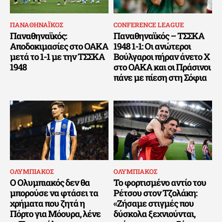
ΠΑΝΑΘΗΝΑΪΚΟΣ
CONFERENCE LEAGUE
Παναθηναϊκός:
Παναθηναϊκός – ΤΣΣΚΑ
Αποδοκιμασίες στο ΟΑΚΑ
1948 1-1: Οι ανώτεροι
μετά το 1-1 με την ΤΣΣΚΑ
Βούλγαροι πήραν άνετο Χ
1948
στο ΟΑΚΑ και οι Πράσινοι
πάνε με πίεση στη Σόφια
ΟΛΥΜΠΙΑΚΟΣ
ΟΛΥΜΠΙΑΚΟΣ
Ο Ολυμπιακός δεν θα
Το φορτισμένο αντίο του
μπορούσε να φτάσει τα
Ρέτσου στον Τζολάκη:
χρήματα που ζητά η
«Ζήσαμε στιγμές που
Πόρτο για Μόουρα, λένε
δύσκολα ξεχνιούνται,