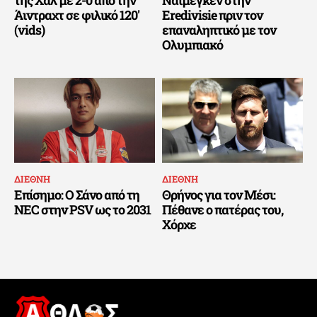
της Χαλ με 2-0 από την
Ναϊμέγκεν στην
Άιντραχτ σε φιλικό 120′
Eredivisie πριν τον
(vids)
επαναληπτικό με τον
Ολυμπιακό
ΔΙΕΘΝΗ
ΔΙΕΘΝΗ
Επίσημο: Ο Σάνο από τη
Θρήνος για τον Μέσι:
NEC στην PSV ως το 2031
Πέθανε ο πατέρας του,
Χόρχε