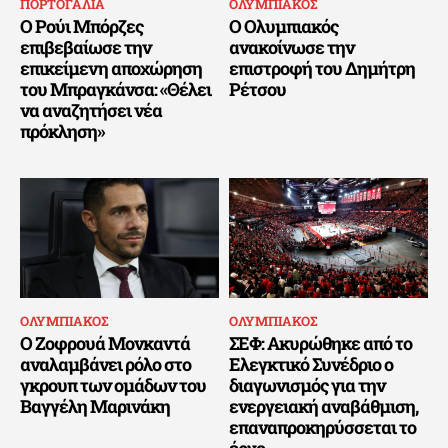
ΠΟΡΤΟΓΑΛΙΑ
ΟΛΥΜΠΙΑΚΟΣ
Ο Ρούι Μπόρζες
Ο Ολυμπιακός
επιβεβαίωσε την
ανακοίνωσε την
επικείμενη αποχώρηση
επιστροφή του Δημήτρη
του Μπραγκάνσα: «Θέλει
Ρέτσου
να αναζητήσει νέα
πρόκληση»
ΟΛΥΜΠΙΑΚΟΣ
ΟΛΥΜΠΙΑΚΟΣ
Ο Ζοφρουά Μονκαντά
ΣΕΦ: Ακυρώθηκε από το
αναλαμβάνει ρόλο στο
Ελεγκτικό Συνέδριο ο
γκρουπ των ομάδων του
διαγωνισμός για την
Βαγγέλη Μαρινάκη
ενεργειακή αναβάθμιση,
επαναπροκηρύσσεται το
έργο