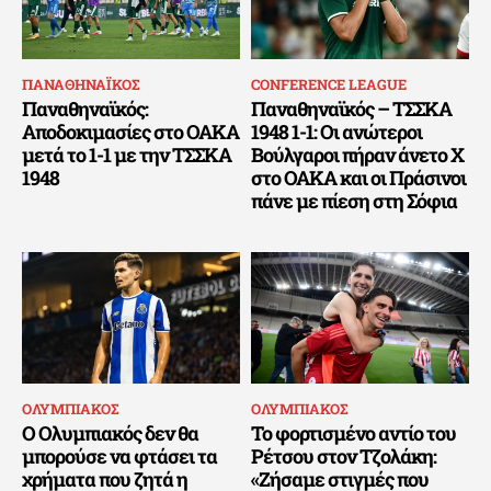
ΠΑΝΑΘΗΝΑΪΚΟΣ
CONFERENCE LEAGUE
Παναθηναϊκός:
Παναθηναϊκός – ΤΣΣΚΑ
Αποδοκιμασίες στο ΟΑΚΑ
1948 1-1: Οι ανώτεροι
μετά το 1-1 με την ΤΣΣΚΑ
Βούλγαροι πήραν άνετο Χ
1948
στο ΟΑΚΑ και οι Πράσινοι
πάνε με πίεση στη Σόφια
ΟΛΥΜΠΙΑΚΟΣ
ΟΛΥΜΠΙΑΚΟΣ
Ο Ολυμπιακός δεν θα
Το φορτισμένο αντίο του
μπορούσε να φτάσει τα
Ρέτσου στον Τζολάκη:
χρήματα που ζητά η
«Ζήσαμε στιγμές που