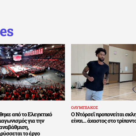
es
ΟΛΥΜΠΙΑΚΟΣ
ηκε από το Ελεγκτικό
Ο Ντόρσεϊ προπονείται σκλη
διαγωνισμός για την
είναι… άχαστος στο τρίποντο
αναβάθμιση,
ρύσσεται το έργο