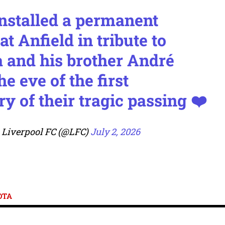
nstalled a permanent
t Anfield in tribute to
a and his brother André
he eve of the first
y of their tragic passing ❤️
 Liverpool FC (@LFC)
July 2, 2026
ΟΤΑ