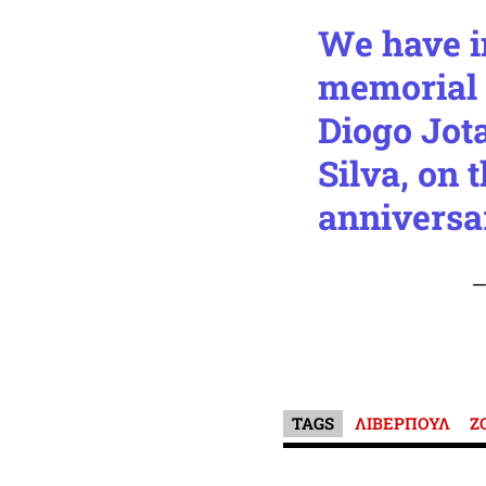
We have i
memorial a
Diogo Jot
Silva, on t
anniversar
—
TAGS
ΛΙΒΕΡΠΟΥΛ
Ζ