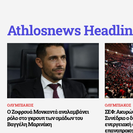
Athlosnews Headlin
ΟΛΥΜΠΙΑΚΟΣ
ΟΛΥΜΠΙΑΚΟΣ
Ο Ζοφρουά Μονκαντά αναλαμβάνει
ΣΕΦ: Ακυρώθ
ρόλο στο γκρουπ των ομάδων του
Συνέδριο ο 
Βαγγέλη Μαρινάκη
ενεργειακή 
επαναπροκη