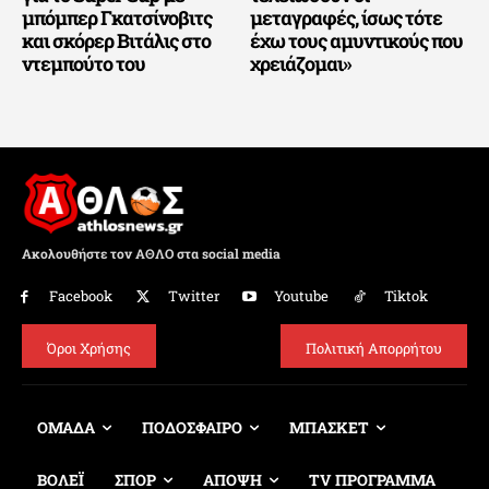
μπόμπερ Γκατσίνοβιτς
μεταγραφές, ίσως τότε
και σκόρερ Βιτάλις στο
έχω τους αμυντικούς που
ντεμπούτο του
χρειάζομαι»
Ακολουθήστε τον ΑΘΛΟ στα social media
Facebook
Twitter
Youtube
Tiktok
Όροι Χρήσης
Πολιτική Απορρήτου
ΟΜΑΔΑ
ΠΟΔΟΣΦΑΙΡΟ
ΜΠΑΣΚΕΤ
ΒΟΛΕΪ
ΣΠΟΡ
ΑΠΟΨΗ
TV ΠΡΟΓΡΑΜΜΑ