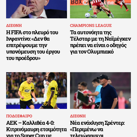
ΔΙΕΘΝΗ
CHAMPIONS LEAGUE
Η FIFA στο πλευρό του
Τα αυτονόητα της
Ινφαντίνο: «Δεν θα
Τέλσταρ με τη Ναϊμέγκεν
επιτρέψουμε την
πρέπει να είναι ο οδηγός
υπονόμευση του έργου
για τον Ολυμπιακό
του προέδρου»
ΠΟΔΟΣΦΑΙΡΟ
ΔΙΕΘΝΗ
ΑΕΚ – Καλλιθέα 4-0:
Νέα ενόχληση Σρέντερ:
Κιτρινόμαυρη ετοιμότητα
«Περιμένω να
για το Super Cup με
τελειώσουν οι