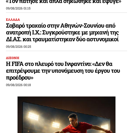
«Τον πάτησε και απλά σηκώθηκε και έφυγε»
09/08/2026 01:15
ΕΛΛΑΔΑ
Σοβαρό τροχαίο στην Αθηνών-Σουνίου από
ανατροπή Ι.Χ.: Συγκρούστηκε με μηχανή της
ΔΙ.ΑΣ. και τραυματίστηκαν δύο αστυνομικοί
09/08/2026 00:25
ΔΙΕΘΝΗ
Η FIFA στο πλευρό του Ινφαντίνο: «Δεν θα
επιτρέψουμε την υπονόμευση του έργου του
προέδρου»
09/08/2026 00:18