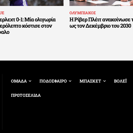
UE
ΟΛΥΜΠΙΑΚΟΣ
ρλεχτ 0-1: Μία ολιγωρία
Η Ρίβερ Πλέιτ ανακοίνωσε 
τερόλεπτο κόστισε στον
ως τον Δεκέμβριο του 2030
φαλο
ΟΜΑΔΑ
ΠΟΔΟΣΦΑΙΡΟ
ΜΠΑΣΚΕΤ
ΒΟΛΕΪ
ΠΡΩΤΟΣΕΛΙΔΑ