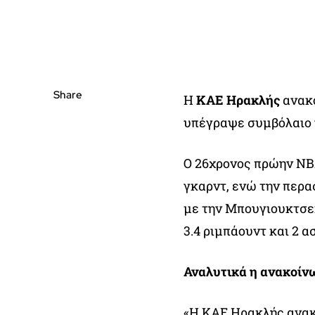
Share
Η
ΚΑΕ Ηρακλής
ανακο
υπέγραψε συμβόλαιο γ
Ο 26χρονος πρώην NBA
γκαρντ, ενώ την περ
με την Μπουγιουκτσεκ
3.4 ριμπάουντ και 2 α
Αναλυτικά η ανακοίν
«Η ΚΑΕ Ηρακλής ανακο