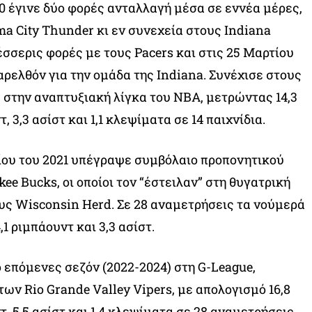
0 έγινε δύο φορές ανταλλαγή μέσα σε εννέα μέρες,
a City Thunder κι εν συνεχεία στους Indiana
έσσερις φορές με τους Pacers και στις 25 Μαρτίου
αρελθόν για την ομάδα της Indiana. Συνέχισε στους
 στην αναπτυξιακή λίγκα του ΝΒΑ, μετρώντας 14,3
, 3,3 ασίστ και 1,1 κλεψίματα σε 14 παιχνίδια.
ίου του 2021 υπέγραψε συμβόλαιο προπονητικού
e Bucks, οι οποίοι τον “έστειλαν” στη θυγατρική
ους Wisconsin Herd. Σε 28 αναμετρήσεις τα νούμερά
4,1 ριμπάουντ και 3,3 ασίστ.
ο επόμενες σεζόν (2022-2024) στη G-League,
ων Rio Grande Valley Vipers, με απολογισμό 16,8
τ, 5,5 ασίστ και 1,4 κλεψίματα σε 28 αναμετρήσεις