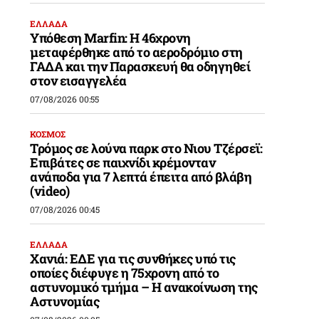
ΕΛΛΑΔΑ
Υπόθεση Marfin: Η 46χρονη
μεταφέρθηκε από το αεροδρόμιο στη
ΓΑΔΑ και την Παρασκευή θα οδηγηθεί
στον εισαγγελέα
07/08/2026 00:55
ΚΟΣΜΟΣ
Τρόμος σε λούνα παρκ στο Νιου Τζέρσεϊ:
Επιβάτες σε παιχνίδι κρέμονταν
ανάποδα για 7 λεπτά έπειτα από βλάβη
(video)
07/08/2026 00:45
ΕΛΛΑΔΑ
Χανιά: ΕΔΕ για τις συνθήκες υπό τις
οποίες διέφυγε η 75χρονη από το
αστυνομικό τμήμα – Η ανακοίνωση της
Αστυνομίας