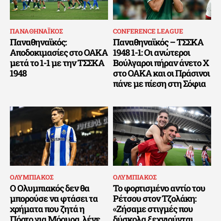
ΠΑΝΑΘΗΝΑΪΚΟΣ
CONFERENCE LEAGUE
Παναθηναϊκός:
Παναθηναϊκός – ΤΣΣΚΑ
Αποδοκιμασίες στο ΟΑΚΑ
1948 1-1: Οι ανώτεροι
μετά το 1-1 με την ΤΣΣΚΑ
Βούλγαροι πήραν άνετο Χ
1948
στο ΟΑΚΑ και οι Πράσινοι
πάνε με πίεση στη Σόφια
ΟΛΥΜΠΙΑΚΟΣ
ΟΛΥΜΠΙΑΚΟΣ
Ο Ολυμπιακός δεν θα
Το φορτισμένο αντίο του
μπορούσε να φτάσει τα
Ρέτσου στον Τζολάκη:
χρήματα που ζητά η
«Ζήσαμε στιγμές που
Πόρτο για Μόουρα, λένε
δύσκολα ξεχνιούνται,