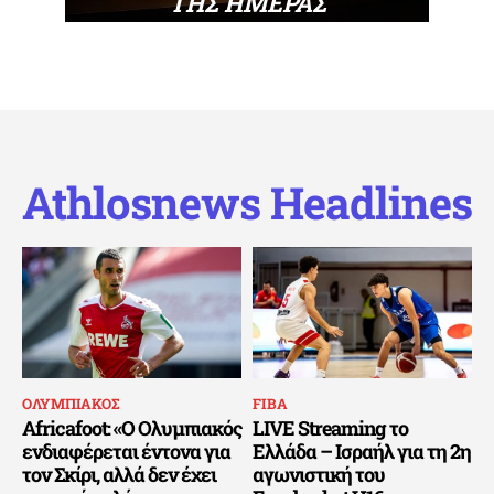
ΤΗΣ ΗΜΕΡΑΣ
Athlosnews Headlines
ΟΛΥΜΠΙΑΚΟΣ
FIBA
Africafoot: «Ο Ολυμπιακός
LIVE Streaming το
ενδιαφέρεται έντονα για
Ελλάδα – Ισραήλ για τη 2η
τον Σκίρι, αλλά δεν έχει
αγωνιστική του