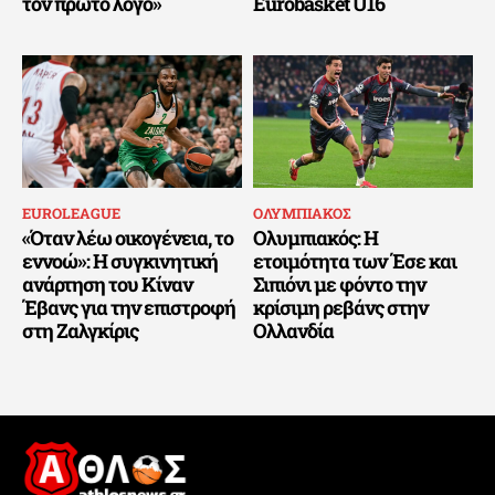
τον πρώτο λόγο»
Eurobasket U16
EUROLEAGUE
ΟΛΥΜΠΙΑΚΟΣ
«Όταν λέω οικογένεια, το
Ολυμπιακός: Η
εννοώ»: Η συγκινητική
ετοιμότητα των Έσε και
ανάρτηση του Κίναν
Σιπιόνι με φόντο την
Έβανς για την επιστροφή
κρίσιμη ρεβάνς στην
στη Ζαλγκίρις
Ολλανδία