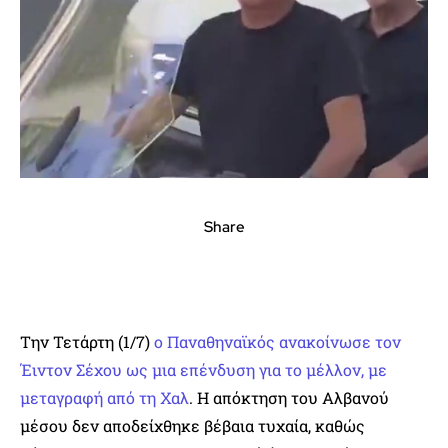
Share
Την Τετάρτη (1/7)
ο Παναθηναϊκός ανακοίνωσε τον
Έιντον Σέχου ως μια επένδυση για το μέλλον, με
μεταγραφή από τη Χαλ
. Η απόκτηση του Αλβανού
μέσου δεν αποδείχθηκε βέβαια τυχαία, καθώς