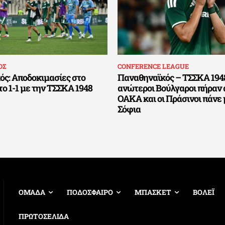
ΟΣ
CONFERENCE LEAGUE
ς: Αποδοκιμασίες στο
Παναθηναϊκός – ΤΣΣΚΑ 1948 
ο 1-1 με την ΤΣΣΚΑ 1948
ανώτεροι Βούλγαροι πήραν 
ΟΑΚΑ και οι Πράσινοι πάνε 
Σόφια
ΟΜΑΔΑ
ΠΟΔΟΣΦΑΙΡΟ
ΜΠΑΣΚΕΤ
ΒΟΛΕΪ
ΠΡΩΤΟΣΕΛΙΔΑ