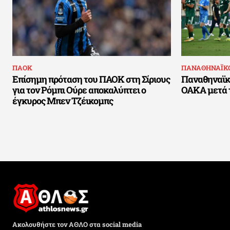
ΠΑΟΚ
ΠΑΝΑΘΗΝΑΪΚ
Επίσημη πρόταση του ΠΑΟΚ στη Σίριους
Παναθηναϊκό
για τον Ρόμπι Ούρε αποκαλύπτει ο
ΟΑΚΑ μετά τ
έγκυρος Μπεν Τζέικομπς
Ακολουθήστε τον ΑΘΛΟ στα social media