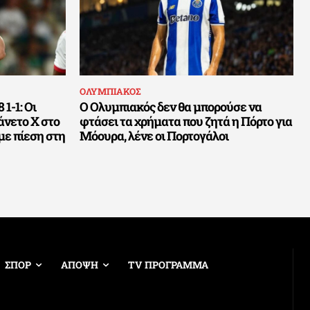
ΟΛΥΜΠΙΑΚΟΣ
1-1: Οι
Ο Ολυμπιακός δεν θα μπορούσε να
άνετο Χ στο
φτάσει τα χρήματα που ζητά η Πόρτο για
με πίεση στη
Μόουρα, λένε οι Πορτογάλοι
ΣΠΟΡ
ΑΠΟΨΗ
TV ΠΡΟΓΡΑΜΜΑ