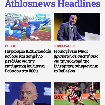
Athlosnews Headlines
ΣΤΙΒΟΣ
EUROLEAGUE
Παγκόσμιο Κ20: Σπουδαία
Η οικογένεια Μπας
κούρσα και ασημένιο
βρίσκεται σε συζητήσεις
μετάλλιο για την
για την εξαγορά της
εκπληκτική Ιουλιάννα
Βιλερμπάν, σύμφωνα με
Ρούσσου στα 800μ.
το BeBasket