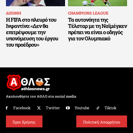
ΔΙΕΘΝΗ
CHAMPIONS LEAGUE
Η FIFA στο πλευρό του
Τα αυτονόητα της
Ινφαντίνο: «Δεν θα
Τέλσταρ με τη Ναϊμέγκεν
επιτρέψουμε την
πρέπει να είναι ο οδηγός
υπονόμευση του έργου
για τον Ολυμπιακό
του προέδρου»
Ακολουθήστε τον ΑΘΛΟ στα social media
Facebook
Twitter
Youtube
Tiktok
Όροι Χρήσης
Πολιτική Απορρήτου