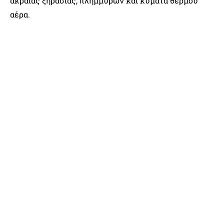
ακραίας ξηρασίας, πλημμυρών και κύματα θερμού
αέρα.