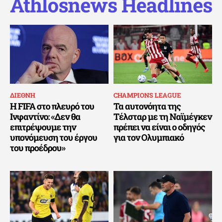
Athlosnews Headlines
ΔΙΕΘΝΗ
CHAMPIONS LEAGUE
Η FIFA στο πλευρό του
Τα αυτονόητα της
Ινφαντίνο: «Δεν θα
Τέλσταρ με τη Ναϊμέγκεν
επιτρέψουμε την
πρέπει να είναι ο οδηγός
υπονόμευση του έργου
για τον Ολυμπιακό
του προέδρου»