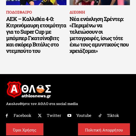
ΠΟΔΟΣΦΑΙΡΟ
ΔΙΕΘΝΗ
ΑΕΚ – Καλλιθέα 4-0:
Νέα ενόχληση Σρέντερ:
Κιτρινόμαυρη ετοιμότητα
«Περιμένω να
για το Super Cup με
τελειώσουν οι
μπόμπερ Γκατσίνοβιτς
μεταγραφές, ίσως τότε
και σκόρερ Βιτάλις στο
έχω τους αμυντικούς που
ντεμπούτο του
χρειάζομαι»
Ακολουθήστε τον ΑΘΛΟ στα social media
Facebook
Twitter
Youtube
Tiktok
Όροι Χρήσης
Πολιτική Απορρήτου