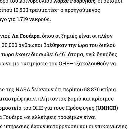
δρο του κοινοβουλίου
Χόρχε Ροδρίγκες
, οι σεισμοί
ίπου 10.500 τραυματίες· ο προηγούμενος
ο για 1.719 νεκρούς.
ανιού
Λα Γουάιρα
, όπου οι ζημιές είναι οι πλέον
 30.000 άνθρωποι βρέθηκαν την ώρα του διπλού
 τώρα έχουν διασωθεί 6.461 άτομα, ενώ δεκάδες
φωνα με εκτιμήσεις του ΟΗΕ—εξακολουθούν να
ες της NASA δείχνουν ότι περίπου 58.870 κτίρια
αταστράφηκαν, πλήττοντας βαριά και κρίσιμες
ρμοστεία του ΟΗΕ για τους Πρόσφυγες (
UNHCR
)
α Γουάιρα «οι ελλείψεις τροφίμων είναι
ς υπηρεσίες έχουν καταρρεύσει και οι επικοινωνίες