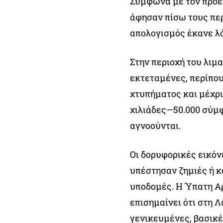
Σύμφωνα με τον πρόε
άφησαν πίσω τους περ
απολογισμός έκανε λόγ
Στην περιοχή του λιμ
εκτεταμένες, περίπου
χτυπήματος και μέχρι
χιλιάδες—50.000 σύμ
αγνοούνται.
Οι δορυφορικές εικόν
υπέστησαν ζημιές ή κ
υποδομές. Η Ύπατη Α
επισημαίνει ότι στη Λ
γενικευμένες, βασικέ