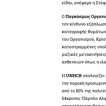
είδη», ανέφερε η Στέ
Ο
Παγκόσμιος Οργανι
τον κίνδυνο εξάπλωσ
καταγραφής θυμάτων 
του Οργανισμού, Κρίστ
κατεστραμμένες υποδ
μαζικές μετακινήσει
ασθενειών όπως η ιλαρ
Η
UNHCR
υπολογίζει 
την παροχή προσωρινή
από το 80% της πολιτε
64χρονος Πάμπλο Αλφ
αποκατάσταση βασικώ