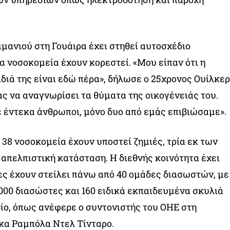
ιμανιού στη Γουάιρα έχει στηθεί αυτοσχέδιο
α νοσοκομεία έχουν κορεστεί. «Μου είπαν ότι η
ιδιά της είναι εδώ πέρα», δήλωσε ο 25χρονος Ουίλκερ
ς να αναγνωρίσει τα θύματα της οικογένειάς του.
ε έντεκα άνθρωποι, μόνο δυο από εμάς επιβιώσαμε».
38 νοσοκομεία έχουν υποστεί ζημιές, τρία εκ των
 απελπιστική κατάσταση. Η διεθνής κοινότητα έχει
ες έχουν στείλει πάνω από 40 ομάδες διασωστών, με
000 διασώστες και 160 ειδικά εκπαιδευμένα σκυλιά
δίο, όπως ανέφερε ο συντονιστής του ΟΗΕ στη
κα Ραμπόλα Ντελ Τίνταρο.