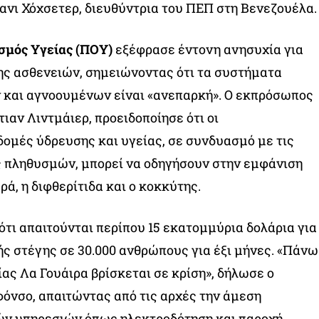
φανι Χόχσετερ, διευθύντρια του ΠΕΠ στη Βενεζουέλα.
σμός Υγείας (ΠΟΥ)
εξέφρασε έντονη ανησυχία για
ης ασθενειών, σημειώνοντας ότι τα συστήματα
και αγνοουμένων είναι «ανεπαρκή». Ο εκπρόσωπος
ιαν Λιντμάιερ, προειδοποίησε ότι οι
ομές ύδρευσης και υγείας, σε συνδυασμό με τις
ς πληθυσμών, μπορεί να οδηγήσουν στην εμφάνιση
ά, η διφθερίτιδα και ο κοκκύτης.
ότι απαιτούνται περίπου 15 εκατομμύρια δολάρια για
ς στέγης σε 30.000 ανθρώπους για έξι μήνες. «Πάνω
ίας Λα Γουάιρα βρίσκεται σε κρίση», δήλωσε ο
όνσο, απαιτώντας από τις αρχές την άμεση
ν υπηρεσιών όπως ηλεκτροδότηση και παροχή