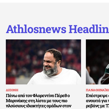
Athlosnews Headlin
ΔΙΕΘΝΗ
ΠΑΝΑΘΗΝΑΪΚ
Πάνω από τον Φλορεντίνο Πέρεθ ο
Επέστρεψε σ
Μαρινάκης στη λίστα με τους πιο
ανοιχτά για
πλούσιους ιδιοκτήτες ομάδων στον
ρεβάνς με Τ