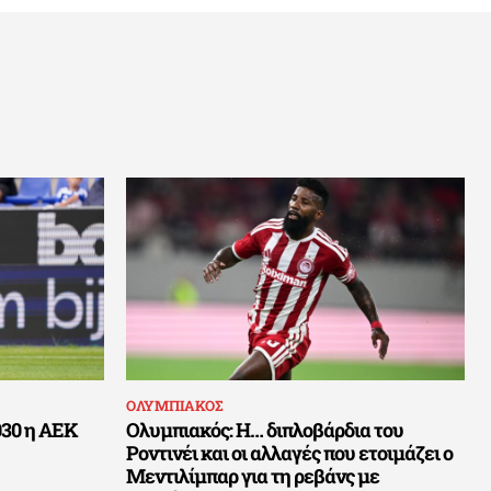
ΟΛΥΜΠΙΑΚΟΣ
030 η ΑΕΚ
Ολυμπιακός: Η… διπλοβάρδια του
Ροντινέι και οι αλλαγές που ετοιμάζει ο
Μεντιλίμπαρ για τη ρεβάνς με