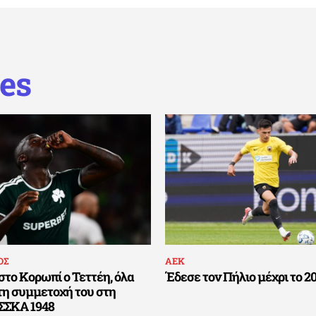
es
ΟΣ
ΑΕΚ
το Κορωπί ο Τεττέη, όλα
Έδεσε τον Πήλιο μέχρι το 2
 τη συμμετοχή του στη
ΣΣΚΑ 1948