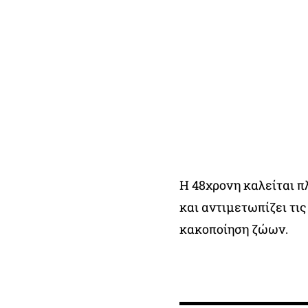
Η 48χρονη καλείται π
και αντιμετωπίζει τις
κακοποίηση ζώων.