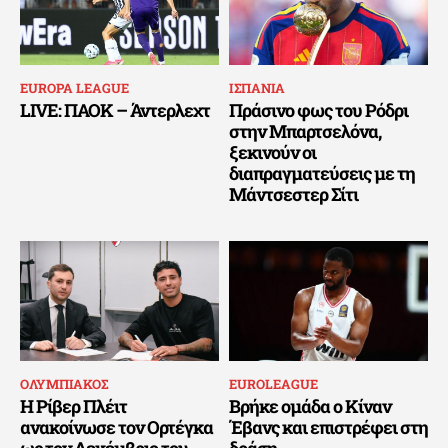
EUROPA LEAGUE
ΙΣΠΑΝΙΑ
LIVE: ΠΑΟΚ – Άντερλεχτ
Πράσινο φως του Ρόδρι
στην Μπαρτσελόνα,
ξεκινούν οι
διαπραγματεύσεις με τη
Μάντσεστερ Σίτι
ΟΛΥΜΠΙΑΚΟΣ
EUROLEAGUE
Η Ρίβερ Πλέιτ
Βρήκε ομάδα ο Κίναν
ανακοίνωσε τον Ορτέγκα
Έβανς και επιστρέφει στη
ως τον Δεκέμβριο του
δράση