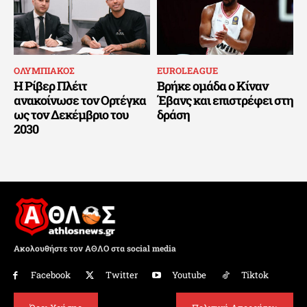
ΟΛΥΜΠΙΑΚΟΣ
EUROLEAGUE
Η Ρίβερ Πλέιτ
Βρήκε ομάδα ο Κίναν
ανακοίνωσε τον Ορτέγκα
Έβανς και επιστρέφει στη
ως τον Δεκέμβριο του
δράση
2030
Ακολουθήστε τον ΑΘΛΟ στα social media
Facebook
Twitter
Youtube
Tiktok