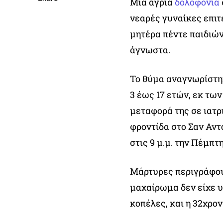
Μια άγρια
δολοφονία
νεαρές γυναίκες επιτ
μητέρα πέντε παιδιών
άγνωστα.
Το θύμα αναγνωρίστηκ
3 έως 17 ετών, εκ τω
μεταφορά της σε ιατρ
φροντίδα στο Σαν Αντ
στις 9 μ.μ. την Πέμπτη
Μάρτυρες περιγράφουν
μαχαίρωμα δεν είχε υ
κοπέλες, και η 32χρον