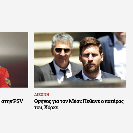
ΔΙΕΘΝΗ
C στην PSV
Θρήνος για τον Μέσι: Πέθανε ο πατέρας
του, Χόρχε