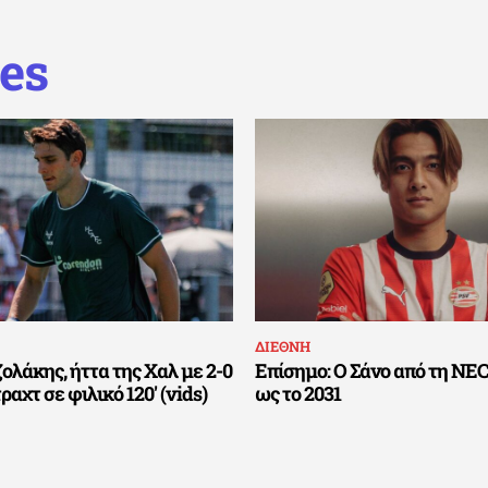
es
ΔΙΕΘΝΗ
ολάκης, ήττα της Χαλ με 2-0
Επίσημο: Ο Σάνο από τη NE
ραχτ σε φιλικό 120′ (vids)
ως το 2031