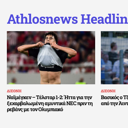
Athlosnews Headlin
ΔΙΕΘΝΗ
ΔΙΕΘΝΗ
Ναϊμέγκεν – Τέλσταρ 1-2: Ήττα για την
Βασικός ο Τζ
ξεχαρβαλωμένη αμυντικά NEC πριν τη
από την Άιντ
ρεβάνς με τον Ολυμπιακό