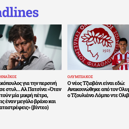
dlines
ΗΝΑΪΚΟΣ
ΟΛΥΜΠΙΑΚΟΣ
κόπουλος για την περσινή
Ο νέος Τζιοβάνι είναι εδώ:
σε στυλ… Αλ Πατσίνο: «Όταν
Ανακοινώθηκε από τον Ολυ
τούν μία μικρή πέτρα,
ο Τζουλιάνο Λόμπο ντε Ολι
ις έναν μεγάλο βράχο και
αταστρέφεις» (βίντεο)