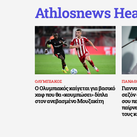
Athlosnews Hea
ΟΛΥΜΠΙΑΚΟΣ
ΠΑΝΑΘ
Ο Ολυμπιακός καίγεται για βασικό
Γιαννα
χαφ που θα «κουμπώσει» δίπλα
σεζόν 
στον ανεβασμένο Μουζακίτη
σου πε
παίρνε
τους κ