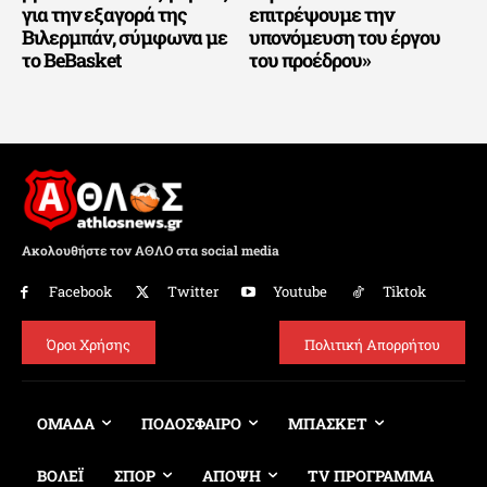
για την εξαγορά της
επιτρέψουμε την
Βιλερμπάν, σύμφωνα με
υπονόμευση του έργου
το BeBasket
του προέδρου»
Ακολουθήστε τον ΑΘΛΟ στα social media
Facebook
Twitter
Youtube
Tiktok
Όροι Χρήσης
Πολιτική Απορρήτου
ΟΜΑΔΑ
ΠΟΔΟΣΦΑΙΡΟ
ΜΠΑΣΚΕΤ
ΒΟΛΕΪ
ΣΠΟΡ
ΑΠΟΨΗ
TV ΠΡΟΓΡΑΜΜΑ