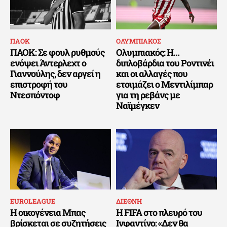
ΠΑΟΚ
ΟΛΥΜΠΙΑΚΟΣ
ΠΑΟΚ: Σε φουλ ρυθμούς
Ολυμπιακός: Η…
ενόψει Άντερλεχτ ο
διπλοβάρδια του Ροντινέι
Γιαννούλης, δεν αργεί η
και οι αλλαγές που
επιστροφή του
ετοιμάζει ο Μεντιλίμπαρ
Ντεσπόντοφ
για τη ρεβάνς με
Ναϊμέγκεν
EUROLEAGUE
ΔΙΕΘΝΗ
Η οικογένεια Μπας
Η FIFA στο πλευρό του
βρίσκεται σε συζητήσεις
Ινφαντίνο: «Δεν θα