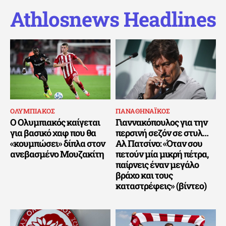
Athlosnews Headlines
ΟΛΥΜΠΙΑΚΟΣ
ΠΑΝΑΘΗΝΑΪΚΟΣ
Ο Ολυμπιακός καίγεται
Γιαννακόπουλος για την
για βασικό χαφ που θα
περσινή σεζόν σε στυλ…
«κουμπώσει» δίπλα στον
Αλ Πατσίνο: «Όταν σου
ανεβασμένο Μουζακίτη
πετούν μία μικρή πέτρα,
παίρνεις έναν μεγάλο
βράχο και τους
καταστρέφεις» (βίντεο)