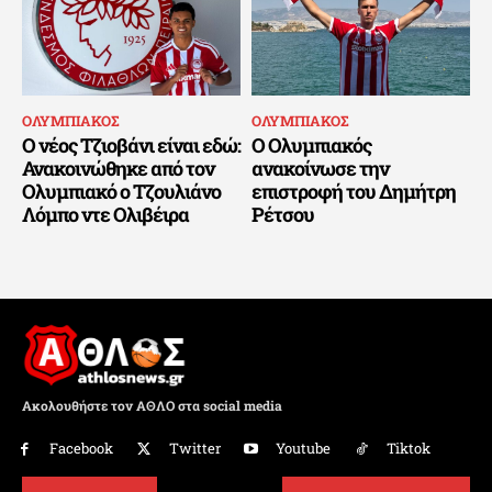
ΟΛΥΜΠΙΑΚΟΣ
ΟΛΥΜΠΙΑΚΟΣ
Ο νέος Τζιοβάνι είναι εδώ:
Ο Ολυμπιακός
Ανακοινώθηκε από τον
ανακοίνωσε την
Ολυμπιακό ο Τζουλιάνο
επιστροφή του Δημήτρη
Λόμπο ντε Ολιβέιρα
Ρέτσου
Ακολουθήστε τον ΑΘΛΟ στα social media
Facebook
Twitter
Youtube
Tiktok