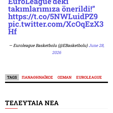
EuroLeague’deki
takımlarımıza önerildi!”
https://t.co/5NWLuidPZ9
pic.twitter.com/XcOqEzX3
Hf
— Euroleague Basketbolu (@EBasketbolu)
June 28,
2026
TAGS
ΠΑΝΑΘΗΝΑΪΚΟΣ
ΟΣΜΑΝ
EUROLEAGUE
ΤΕΛΕΥΤΑΙΑ ΝΕΑ