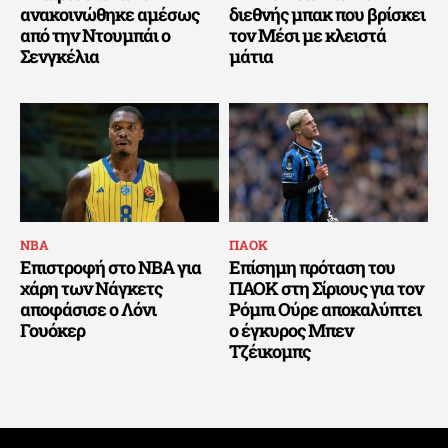
ανακοινώθηκε αμέσως
διεθνής μπακ που βρίσκει
από την Ντουμπάι ο
τον Μέσι με κλειστά
Σενγκέλια
μάτια
ΝΒΑ
ΠΑΟΚ
Επιστροφή στο NBA για
Επίσημη πρόταση του
χάρη των Νάγκετς
ΠΑΟΚ στη Σίριους για τον
αποφάσισε ο Λόνι
Ρόμπι Ούρε αποκαλύπτει
Γουόκερ
ο έγκυρος Μπεν
Τζέικομπς