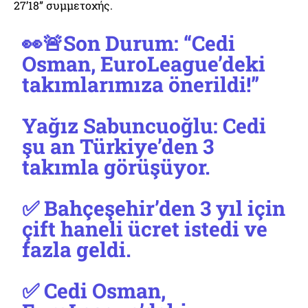
27’18” συμμετοχής.
👀🚨Son Durum: “Cedi
Osman, EuroLeague’deki
takımlarımıza önerildi!”
Yağız Sabuncuoğlu: Cedi
şu an Türkiye’den 3
takımla görüşüyor.
✅ Bahçeşehir’den 3 yıl için
çift haneli ücret istedi ve
fazla geldi.
✅ Cedi Osman,