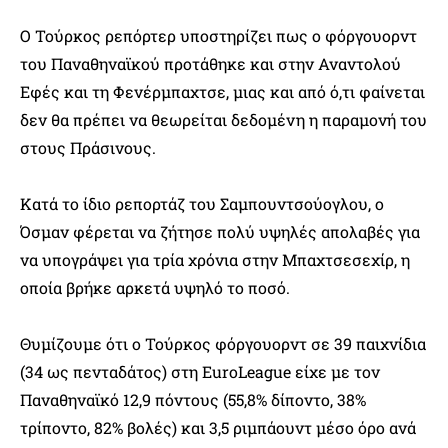
Ο Τούρκος ρεπόρτερ υποστηρίζει πως ο φόργουορντ
του Παναθηναϊκού προτάθηκε και στην Αναντολού
Εφές και τη Φενέρμπαχτσε, μιας και από ό,τι φαίνεται
δεν θα πρέπει να θεωρείται δεδομένη η παραμονή του
στους Πράσινους.
Κατά το ίδιο ρεπορτάζ του Σαμπουντσούογλου, ο
Όσμαν φέρεται να ζήτησε πολύ υψηλές απολαβές για
να υπογράψει για τρία χρόνια στην Μπαχτσεσεχίρ, η
οποία βρήκε αρκετά υψηλό το ποσό.
Θυμίζουμε ότι ο Τούρκος φόργουορντ σε 39 παιχνίδια
(34 ως πενταδάτος) στη EuroLeague είχε με τον
Παναθηναϊκό 12,9 πόντους (55,8% δίποντο, 38%
τρίποντο, 82% βολές) και 3,5 ριμπάουντ μέσο όρο ανά