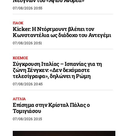
Νεογνών του «Αγίου Ανδρέα»
07/08/2026 20:55
ΠΑΟΚ
Kicker: Η Ντόρτμουντ βλέπει τον
Κωνσταντέλια ως διάδοχο του Αντεγέμι
07/08/2026 20:51
ΚΟΣΜΟΣ
Σύγκρουση Ιταλίας – Ισπανίας για τη
ζώνη Σένγκεν: «Δεν δεχόμαστε
τελεσίγραφα», δηλώνει η Ρώμη
07/08/2026 20:45
.
ΑΓΓΛΙΑ
Επίσημα στην Κρίσταλ Πάλας ο
Τομιγιάσου
07/08/2026 20:15