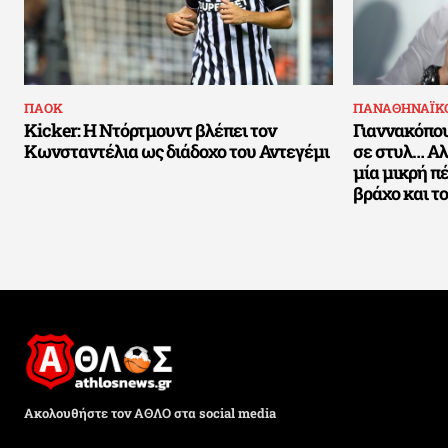
ΠΑΟΚ
ΠΑΝΑΘΗΝΑΪΚ
Kicker: Η Ντόρτμουντ βλέπει τον
Γιαννακόπου
Κωνσταντέλια ως διάδοχο του Αντεγέμι
σε στυλ… Αλ
μία μικρή π
βράχο και τ
Ακολουθήστε τον ΑΘΛΟ στα social media