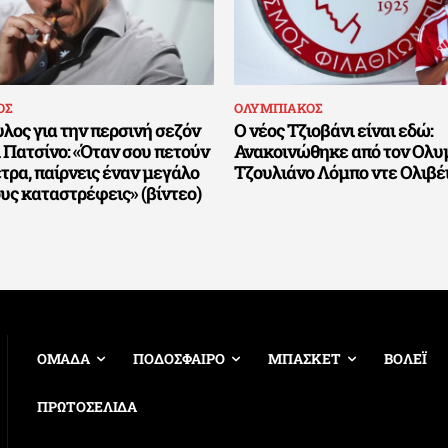
ΟΣ
ΟΛΥΜΠΙΑΚΟΣ
λος για την περσινή σεζόν
Ο νέος Τζιοβάνι είναι εδώ:
 Πατσίνο: «Όταν σου πετούν
Ανακοινώθηκε από τον Ολυ
έτρα, παίρνεις έναν μεγάλο
Τζουλιάνο Λόμπο ντε Ολιβέ
ους καταστρέφεις» (βίντεο)
ΟΜΑΔΑ
ΠΟΔΟΣΦΑΙΡΟ
ΜΠΑΣΚΕΤ
ΒΟΛΕΪ
ΠΡΩΤΟΣΕΛΙΔΑ