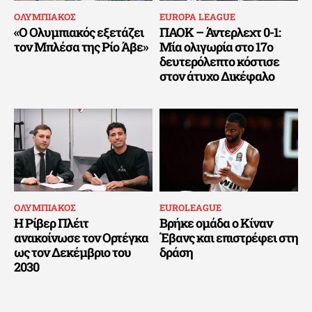
ΟΛΥΜΠΙΑΚΟΣ
EUROPA LEAGUE
«Ο Ολυμπιακός εξετάζει
ΠΑΟΚ – Άντερλεχτ 0-1:
τον Μπλέσα της Ρίο Άβε»
Μία ολιγωρία στο 17ο
δευτερόλεπτο κόστισε
στον άτυχο Δικέφαλο
ΟΛΥΜΠΙΑΚΟΣ
EUROLEAGUE
Η Ρίβερ Πλέιτ
Βρήκε ομάδα ο Κίναν
ανακοίνωσε τον Ορτέγκα
Έβανς και επιστρέφει στη
ως τον Δεκέμβριο του
δράση
2030