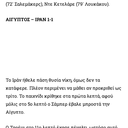
(72′ Σαλεμάκερς), Ντε Κετελάρε (79′ Λουκάκου).
ΑΙΓΥΠΤΟΣ – ΙΡΑΝ 1-1
Το Ιράν ήθελε πάση θυσία νίκη, όμως δεν τα
κατάφερε. Πλέον περιμένει να μάθει αν προκριθεί ως
τρίτο. Το παιχνίδι κρίθηκε στα πρώτα λεπτά, αφού
μόλις στο 5ο λεπτό ο Σάμπερ έβαλε μπροστά την
Αίγυπτο.
Ο Ταρέμι στο 11ο λεπτό έχασε πέναλτι, ωστόσο αυτό