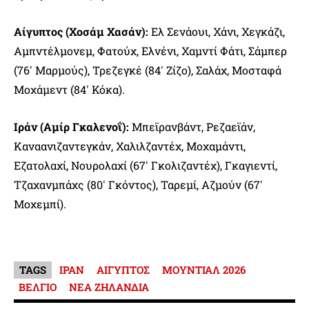
Αίγυπτος (Χοσάμ Χασάν):
Ελ Σενάουι, Χάνι, Χεγκάζι,
Αμπντέλμονεμ, Φατούχ, Ελνένι, Χαμντί Φάτι, Σάμπερ
(76′ Μαρμούς), Τρεζεγκέ (84′ Ζίζο), Σαλάχ, Μοσταφά
Μοχάμεντ (84′ Κόκα).
Ιράν (Αμίρ Γκαλενοΐ):
Μπεϊρανβάντ, Ρεζαεϊάν,
Καναανιζαντεγκάν, Χαλιλζαντέχ, Μοχαμάντι,
Εζατολαχί, Νουρολαχί (67′ Γκολιζαντέχ), Γκαγιεντί,
Τζαχανμπάχς (80′ Γκόντος), Ταρεμί, Αζμούν (67′
Μοχεμπί).
TAGS
ΙΡΑΝ
ΑΙΓΥΠΤΟΣ
ΜΟΥΝΤΙΑΛ 2026
ΒΕΛΓΙΟ
ΝΕΑ ΖΗΛΑΝΔΙΑ