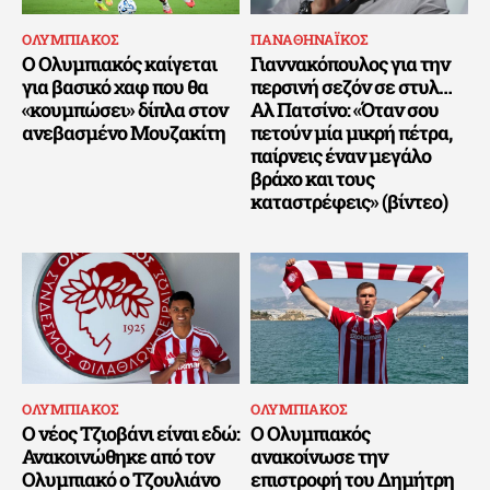
ΟΛΥΜΠΙΑΚΟΣ
ΠΑΝΑΘΗΝΑΪΚΟΣ
Ο Ολυμπιακός καίγεται
Γιαννακόπουλος για την
για βασικό χαφ που θα
περσινή σεζόν σε στυλ…
«κουμπώσει» δίπλα στον
Αλ Πατσίνο: «Όταν σου
ανεβασμένο Μουζακίτη
πετούν μία μικρή πέτρα,
παίρνεις έναν μεγάλο
βράχο και τους
καταστρέφεις» (βίντεο)
ΟΛΥΜΠΙΑΚΟΣ
ΟΛΥΜΠΙΑΚΟΣ
Ο νέος Τζιοβάνι είναι εδώ:
Ο Ολυμπιακός
Ανακοινώθηκε από τον
ανακοίνωσε την
Ολυμπιακό ο Τζουλιάνο
επιστροφή του Δημήτρη