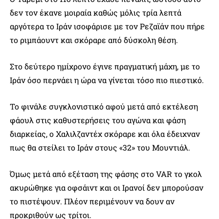
δεν τον έκανε μοιραία καθώς μόλις τρία λεπτά
αργότερα το Ιράν ισοφάρισε με τον Ρεζαϊάν που πήρε
το ριμπάουντ και σκόραρε από δύσκολη θέση.
Στο δεύτερο ημίχρονο έγινε πραγματική μάχη, με το
Ιράν όσο περνάει η ώρα να γίνεται τόσο πιο πιεστικό.
Το φινάλε συγκλονιστικό αφού μετά από εκτέλεση
φάουλ στις καθυστερήσεις του αγώνα και φάση
διαρκείας, ο Χαλιλζαντέχ σκόραρε και όλα έδειχναν
πως θα στείλει το Ιράν στους «32» του Μουντιάλ.
Όμως μετά από εξέταση της φάσης στο VAR το γκολ
ακυρώθηκε για οφσάιντ και οι Ιρανοί δεν μπορούσαν
το πιστέψουν. Πλέον περιμένουν να δουν αν
προκριθούν ως τρίτοι.