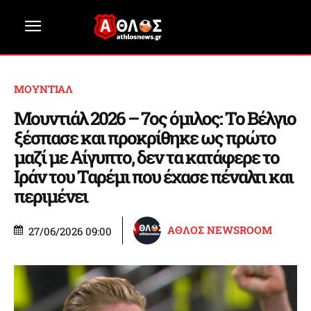
ΜΟΥΝΤΙΑΛ
Μουντιάλ 2026 – 7ος όμιλος: Το Βέλγιο
ξέσπασε και προκρίθηκε ως πρώτο
μαζί με Αίγυπτο, δεν τα κατάφερε το
Ιράν του Ταρέμι που έχασε πέναλτι και
περιμένει
ΑΘΛΟΣ NEWSROOM
27/06/2026 09:00