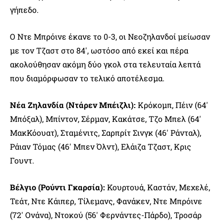
γήπεδο.
Ο Ντε Μπρόινε έκανε το 0-3, οι Νεοζηλανδοί μείωσαν
με τον Τζαστ στο 84′, ωστόσο από εκεί και πέρα
ακολούθησαν ακόμη δύο γκολ στα τελευταία λεπτά
που διαμόρφωσαν το τελικό αποτέλεσμα.
Νέα Ζηλανδία (Ντάρεν Μπέιζλι):
Κρόκομπ, Πέιν (64′
Μπόξαλ), Μπίντον, Σέρμαν, Κακάτσε, Τζο Μπελ (64′
ΜακΚόουατ), Σταμένιτς, Σαρπρίτ Σινγκ (46′ Ράνταλ),
Ράιαν Τόμας (46′ Μπεν Όλντ), Ελάιζα Τζαστ, Κρις
Γουντ.
Βέλγιο (Ρούντι Γκαρσία):
Κουρτουά, Καστάν, Μεχελέ,
Τεάτ, Ντε Κάιπερ, Τίλεμανς, Φανάκεν, Ντε Μπρόινε
(72′ Ονάνα), Ντοκού (56′ Φερνάντες-Πάρδο), Τροσάρ