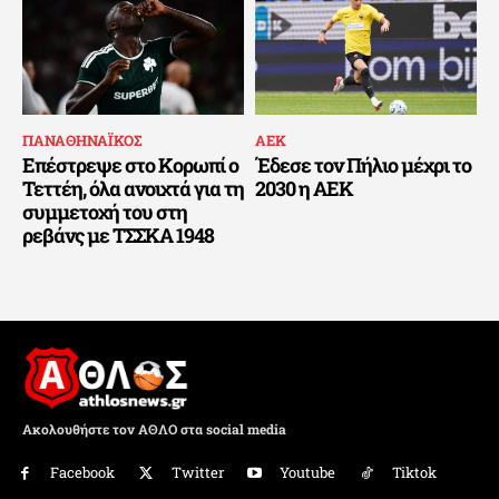
ΠΑΝΑΘΗΝΑΪΚΟΣ
ΑΕΚ
Επέστρεψε στο Κορωπί ο
Έδεσε τον Πήλιο μέχρι το
Τεττέη, όλα ανοιχτά για τη
2030 η ΑΕΚ
συμμετοχή του στη
ρεβάνς με ΤΣΣΚΑ 1948
Ακολουθήστε τον ΑΘΛΟ στα social media
Facebook
Twitter
Youtube
Tiktok