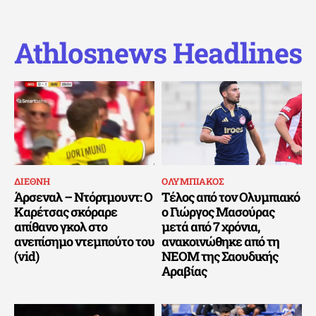
Athlosnews Headlines
ΔΙΕΘΝΗ
ΟΛΥΜΠΙΑΚΟΣ
Άρσεναλ – Ντόρτμουντ: Ο
Τέλος από τον Ολυμπιακό
Καρέτσας σκόραρε
ο Γιώργος Μασούρας
απίθανο γκολ στο
μετά από 7 χρόνια,
ανεπίσημο ντεμπούτο του
ανακοινώθηκε από τη
(vid)
ΝΕΟΜ της Σαουδικής
Αραβίας