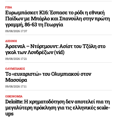
FIBA
Ευρωμπάσκετ Κ16: Έσπασε το ρόδι η εθνική
Παίδων με Μπάρλο και Σπανούλη στην πρώτη
γραμμή, 86-63 τη Γεωργία
09/08/2026 17:37
ΔΙΕΘΝΗ
Άρσεναλ – Ντόρτμουντ: Ασίστ του Τζόλη στο
γκολ των Λονδρέζων (vid)
09/08/2026 17:21
ΟΛΥΜΠΙΑΚΟΣ
Το «ευχαριστώ» του Ολυμπιακού στον
Μασούρα
09/08/2026 17:11
ΟΙΚΟΝΟΜΙΑ
Deloitte: Η χρηματοδότηση δεν αποτελεί πια τη
μεγαλύτερη πρόκληση για τις ελληνικές scale-
ups