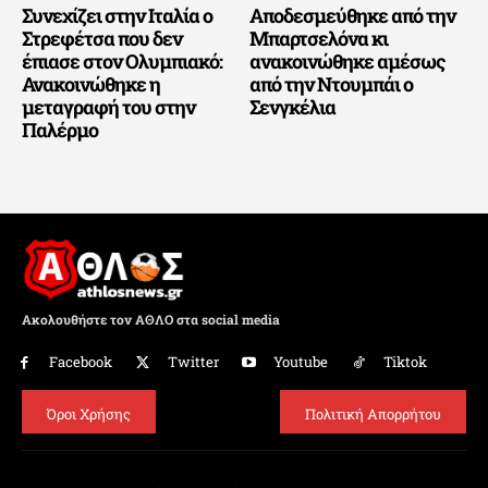
Συνεχίζει στην Ιταλία ο
Αποδεσμεύθηκε από την
Στρεφέτσα που δεν
Μπαρτσελόνα κι
έπιασε στον Ολυμπιακό:
ανακοινώθηκε αμέσως
Ανακοινώθηκε η
από την Ντουμπάι ο
μεταγραφή του στην
Σενγκέλια
Παλέρμο
Ακολουθήστε τον ΑΘΛΟ στα social media
Facebook
Twitter
Youtube
Tiktok
Όροι Χρήσης
Πολιτική Απορρήτου