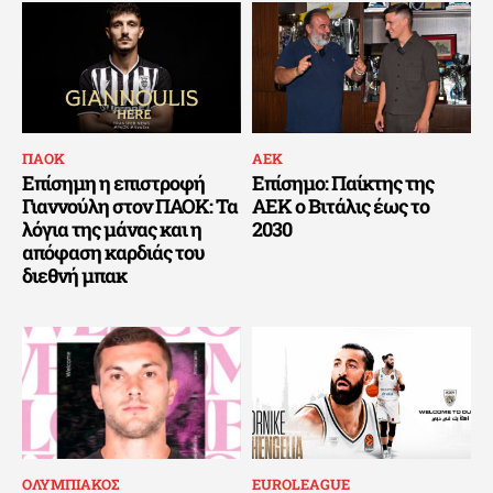
ΠΑΟΚ
ΑΕΚ
Επίσημη η επιστροφή
Επίσημο: Παίκτης της
Γιαννούλη στον ΠΑΟΚ: Τα
ΑΕΚ ο Βιτάλις έως το
λόγια της μάνας και η
2030
απόφαση καρδιάς του
διεθνή μπακ
ΟΛΥΜΠΙΑΚΟΣ
EUROLEAGUE