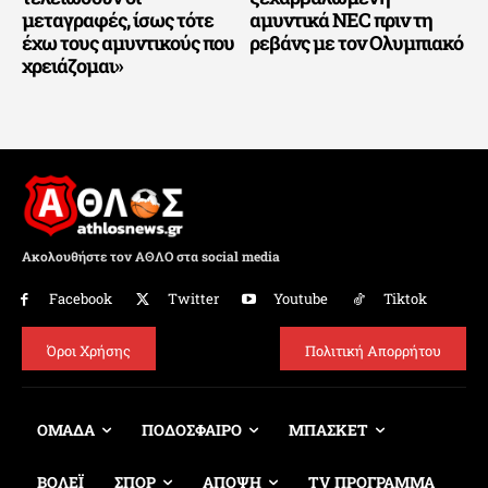
μεταγραφές, ίσως τότε
αμυντικά NEC πριν τη
έχω τους αμυντικούς που
ρεβάνς με τον Ολυμπιακό
χρειάζομαι»
Ακολουθήστε τον ΑΘΛΟ στα social media
Facebook
Twitter
Youtube
Tiktok
Όροι Χρήσης
Πολιτική Απορρήτου
ΟΜΑΔΑ
ΠΟΔΟΣΦΑΙΡΟ
ΜΠΑΣΚΕΤ
ΒΟΛΕΪ
ΣΠΟΡ
ΑΠΟΨΗ
TV ΠΡΟΓΡΑΜΜΑ