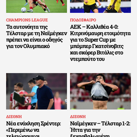
CHAMPIONS LEAGUE
ΠΟΔΟΣΦΑΙΡΟ
Τα αυτονόητα της
ΑΕΚ – Καλλιθέα 4-0:
Τέλσταρ με τη Ναϊμέγκεν
Κιτρινόμαυρη ετοιμότητα
πρέπει να είναι ο οδηγός
για το Super Cup με
για τον Ολυμπιακό
μπόμπερ Γκατσίνοβιτς
και σκόρερ Βιτάλις στο
ντεμπούτο του
ΔΙΕΘΝΗ
ΔΙΕΘΝΗ
Νέα ενόχληση Σρέντερ:
Ναϊμέγκεν – Τέλσταρ 1-2:
«Περιμένω να
Ήττα για την
τελειώσουν οι
ξεχαρβαλωμένη