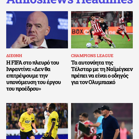
ΔΙΕΘΝΗ
CHAMPIONS LEAGUE
Η FIFA στο πλευρό του
Τα αυτονόητα της
Ινφαντίνο: «Δεν θα
Τέλσταρ με τη Ναϊμέγκεν
επιτρέψουμε την
πρέπει να είναι ο οδηγός
υπονόμευση του έργου
για τον Ολυμπιακό
του προέδρου»