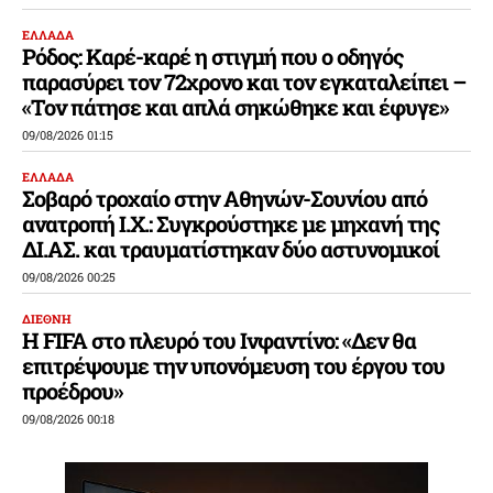
ΕΛΛΑΔΑ
Ρόδος: Καρέ-καρέ η στιγμή που ο οδηγός
παρασύρει τον 72χρονο και τον εγκαταλείπει –
«Τον πάτησε και απλά σηκώθηκε και έφυγε»
09/08/2026 01:15
ΕΛΛΑΔΑ
Σοβαρό τροχαίο στην Αθηνών-Σουνίου από
ανατροπή Ι.Χ.: Συγκρούστηκε με μηχανή της
ΔΙ.ΑΣ. και τραυματίστηκαν δύο αστυνομικοί
09/08/2026 00:25
ΔΙΕΘΝΗ
Η FIFA στο πλευρό του Ινφαντίνο: «Δεν θα
επιτρέψουμε την υπονόμευση του έργου του
προέδρου»
09/08/2026 00:18