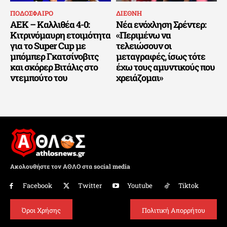
ΠΟΔΟΣΦΑΙΡΟ
ΔΙΕΘΝΗ
ΑΕΚ – Καλλιθέα 4-0:
Νέα ενόχληση Σρέντερ:
Κιτρινόμαυρη ετοιμότητα
«Περιμένω να
για το Super Cup με
τελειώσουν οι
μπόμπερ Γκατσίνοβιτς
μεταγραφές, ίσως τότε
και σκόρερ Βιτάλις στο
έχω τους αμυντικούς που
ντεμπούτο του
χρειάζομαι»
Ακολουθήστε τον ΑΘΛΟ στα social media
Facebook
Twitter
Youtube
Tiktok
Όροι Χρήσης
Πολιτική Απορρήτου