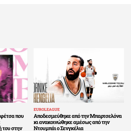
EUROLEAGUE
ρεφέτσα που
Αποδεσμεύθηκε από την Μπαρτσελόνα
κι ανακοινώθηκε αμέσως από την
 του στην
Ντουμπάι ο Σενγκέλια