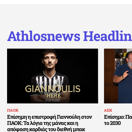
Athlosnews Headlin
ΠΑΟΚ
ΑΕΚ
Επίσημη η επιστροφή Γιαννούλη στον
Επίσημο: Πα
ΠΑΟΚ: Τα λόγια της μάνας και η
το 2030
απόφαση καρδιάς του διεθνή μπακ