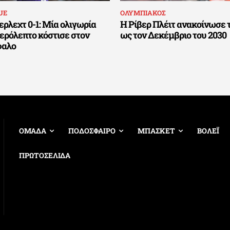
UE
ΟΛΥΜΠΙΑΚΟΣ
ρλεχτ 0-1: Μία ολιγωρία
Η Ρίβερ Πλέιτ ανακοίνωσε 
τερόλεπτο κόστισε στον
ως τον Δεκέμβριο του 2030
φαλο
ΟΜΑΔΑ
ΠΟΔΟΣΦΑΙΡΟ
ΜΠΑΣΚΕΤ
ΒΟΛΕΪ
ΠΡΩΤΟΣΕΛΙΔΑ