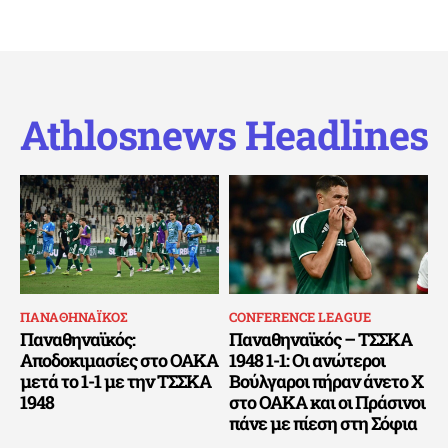
Athlosnews Headlines
ΠΑΝΑΘΗΝΑΪΚΟΣ
CONFERENCE LEAGUE
Παναθηναϊκός:
Παναθηναϊκός – ΤΣΣΚΑ
Αποδοκιμασίες στο ΟΑΚΑ
1948 1-1: Οι ανώτεροι
μετά το 1-1 με την ΤΣΣΚΑ
Βούλγαροι πήραν άνετο Χ
1948
στο ΟΑΚΑ και οι Πράσινοι
πάνε με πίεση στη Σόφια