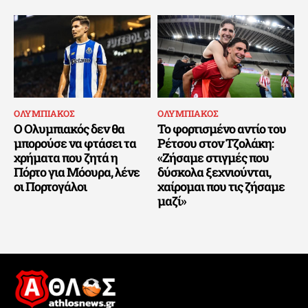
ΟΛΥΜΠΙΑΚΟΣ
ΟΛΥΜΠΙΑΚΟΣ
Ο Ολυμπιακός δεν θα
Το φορτισμένο αντίο του
μπορούσε να φτάσει τα
Ρέτσου στον Τζολάκη:
χρήματα που ζητά η
«Ζήσαμε στιγμές που
Πόρτο για Μόουρα, λένε
δύσκολα ξεχνιούνται,
οι Πορτογάλοι
χαίρομαι που τις ζήσαμε
μαζί»