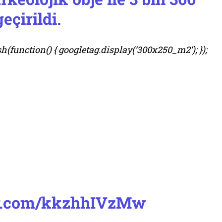
eçirildi.
(function() { googletag.display(‘300x250_m2’); });
ter.com/kkzhhIVzMw