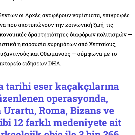
έντων οι Αρχές αναφέρουν νομίσματα, επιγραφές
ενα που αποτυπώνουν την κοινωνική ζωή, τις
οικονομικές δραστηριότητες διαφόρων πολιτισμών —
ιστικά η παρουσία ευρημάτων από Χετταίους,
Βυζαντινούς και Οθωμανούς — σύμφωνα με το
ακτορείο ειδήσεων DHA.
a tarihi eser kaçakçılarına
üzenlenen operasyonda,
a Urartu, Roma, Bizans ve
bi 12 farklı medeniyete ait
rkeolojik obje ile 3 bin 366