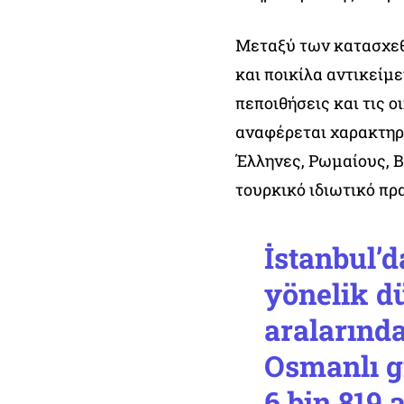
Μεταξύ των κατασχεθ
και ποικίλα αντικείμ
πεποιθήσεις και τις 
αναφέρεται χαρακτηρ
Έλληνες, Ρωμαίους, 
τουρκικό ιδιωτικό πρ
İstanbul’d
yönelik d
aralarınd
Osmanlı gi
6 bin 819 a