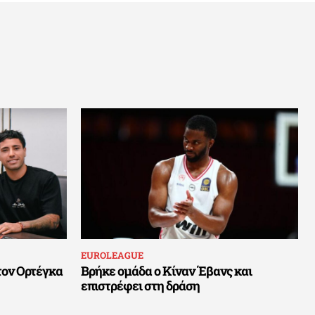
EUROLEAGUE
τον Ορτέγκα
Βρήκε ομάδα ο Κίναν Έβανς και
επιστρέφει στη δράση