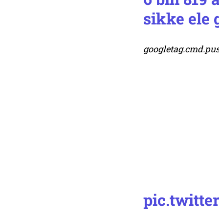
sikke ele g
googletag.cmd.push
pic.twit