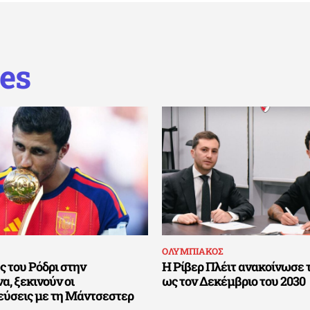
es
ΟΛΥΜΠΙΑΚΟΣ
 του Ρόδρι στην
Η Ρίβερ Πλέιτ ανακοίνωσε 
, ξεκινούν οι
ως τον Δεκέμβριο του 2030
εύσεις με τη Μάντσεστερ