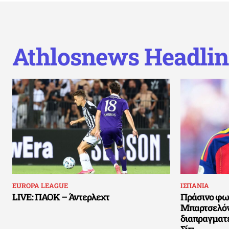
Athlosnews Headlin
EUROPA LEAGUE
ΙΣΠΑΝΙΑ
LIVE: ΠΑΟΚ – Άντερλεχτ
Πράσινο φως
Μπαρτσελόνα
διαπραγματ
Σίτι