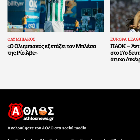
ΟΛΥΜΠΙΑΚΟΣ
EUROPA LEAG
«Ο Ολυμπιακός εξετάζει τον Μπλέσα
ΠΑΟΚ – Άντε
της Ρίο Άβε»
στο 17ο δευ
άτυχο Δικέ
Ακολουθήστε τον ΑΘΛΟ στα social media