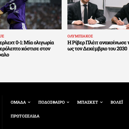
UE
ΟΛΥΜΠΙΑΚΟΣ
ρλεχτ 0-1: Μία ολιγωρία
Η Ρίβερ Πλέιτ ανακοίνωσε 
τερόλεπτο κόστισε στον
ως τον Δεκέμβριο του 2030
φαλο
ΟΜΑΔΑ
ΠΟΔΟΣΦΑΙΡΟ
ΜΠΑΣΚΕΤ
ΒΟΛΕΪ
ΠΡΩΤΟΣΕΛΙΔΑ