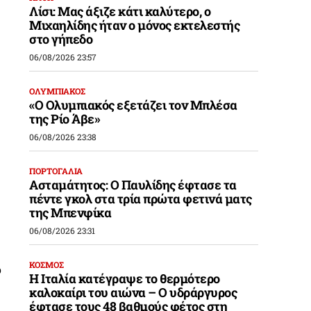
Λίσι: Μας άξιζε κάτι καλύτερο, ο
Μιχαηλίδης ήταν ο μόνος εκτελεστής
στο γήπεδο
06/08/2026 23:57
ΟΛΥΜΠΙΑΚΟΣ
«Ο Ολυμπιακός εξετάζει τον Μπλέσα
της Ρίο Άβε»
06/08/2026 23:38
ΠΟΡΤΟΓΑΛΙΑ
Ασταμάτητος: Ο Παυλίδης έφτασε τα
πέντε γκολ στα τρία πρώτα φετινά ματς
της Μπενφίκα
06/08/2026 23:31
ΚΟΣΜΟΣ
ο
Η Ιταλία κατέγραψε το θερμότερο
καλοκαίρι του αιώνα – Ο υδράργυρος
έφτασε τους 48 βαθμούς φέτος στη