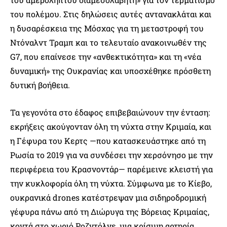
του πολέμου. Στις δηλώσεις αυτές αντανακλάται και
η δυσαρέσκεια της Μόσχας για τη μεταστροφή του
Ντόναλντ Τραμπ και το τελευταίο ανακοινωθέν της
G7, που επαίνεσε την «ανθεκτικότητα» και τη «νέα
δυναμική» της Ουκρανίας και υποσχέθηκε πρόσθετη
δυτική βοήθεια.
Τα γεγονότα στο έδαφος επιβεβαιώνουν την ένταση:
εκρήξεις ακούγονταν όλη τη νύχτα στην Κριμαία, και
η Γέφυρα του Κερτς —που κατασκευάστηκε από τη
Ρωσία το 2019 για να συνδέσει την χερσόνησο με την
περιφέρεια του Κρασνοντάρ— παρέμεινε κλειστή για
την κυκλοφορία όλη τη νύχτα. Σύμφωνα με το Κίεβο,
ουκρανικά drones κατέστρεψαν μια σιδηροδρομική
γέφυρα πάνω από τη Διώρυγα της Βόρειας Κριμαίας,
κοντά στο χωριό Ροζντόλνε, μια κρίσιμη αρτηρία