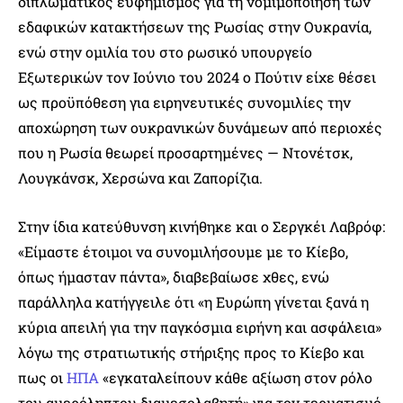
διπλωματικός ευφημισμός για τη νομιμοποίηση των
εδαφικών κατακτήσεων της Ρωσίας στην Ουκρανία,
ενώ στην ομιλία του στο ρωσικό υπουργείο
Εξωτερικών τον Ιούνιο του 2024 ο Πούτιν είχε θέσει
ως προϋπόθεση για ειρηνευτικές συνομιλίες την
αποχώρηση των ουκρανικών δυνάμεων από περιοχές
που η Ρωσία θεωρεί προσαρτημένες — Ντονέτσκ,
Λουγκάνσκ, Χερσώνα και Ζαπορίζια.
Στην ίδια κατεύθυνση κινήθηκε και ο Σεργκέι Λαβρόφ:
«Είμαστε έτοιμοι να συνομιλήσουμε με το Κίεβο,
όπως ήμασταν πάντα», διαβεβαίωσε χθες, ενώ
παράλληλα κατήγγειλε ότι «η Ευρώπη γίνεται ξανά η
κύρια απειλή για την παγκόσμια ειρήνη και ασφάλεια»
λόγω της στρατιωτικής στήριξης προς το Κίεβο και
πως οι
ΗΠΑ
«εγκαταλείπουν κάθε αξίωση στον ρόλο
του αμερόληπτου διαμεσολαβητή» για τον τερματισμό