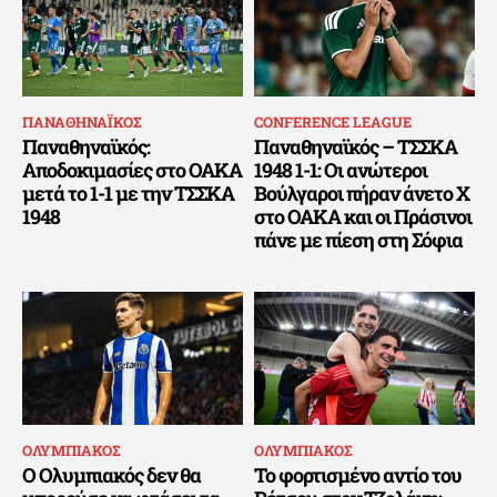
ΠΑΝΑΘΗΝΑΪΚΟΣ
CONFERENCE LEAGUE
Παναθηναϊκός:
Παναθηναϊκός – ΤΣΣΚΑ
Αποδοκιμασίες στο ΟΑΚΑ
1948 1-1: Οι ανώτεροι
μετά το 1-1 με την ΤΣΣΚΑ
Βούλγαροι πήραν άνετο Χ
1948
στο ΟΑΚΑ και οι Πράσινοι
πάνε με πίεση στη Σόφια
ΟΛΥΜΠΙΑΚΟΣ
ΟΛΥΜΠΙΑΚΟΣ
Ο Ολυμπιακός δεν θα
Το φορτισμένο αντίο του