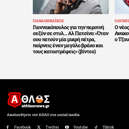
ΠΑΝΑΘΗΝΑΪΚΟΣ
ΟΛΥΜΠ
Γιαννακόπουλος για την περσινή
Ο νέος
σεζόν σε στυλ… Αλ Πατσίνο: «Όταν
Ανακο
σου πετούν μία μικρή πέτρα,
ο Τζου
παίρνεις έναν μεγάλο βράχο και
τους καταστρέφεις» (βίντεο)
Ακολουθήστε τον ΑΘΛΟ στα social media
Facebook
Twitter
Youtube
Tiktok