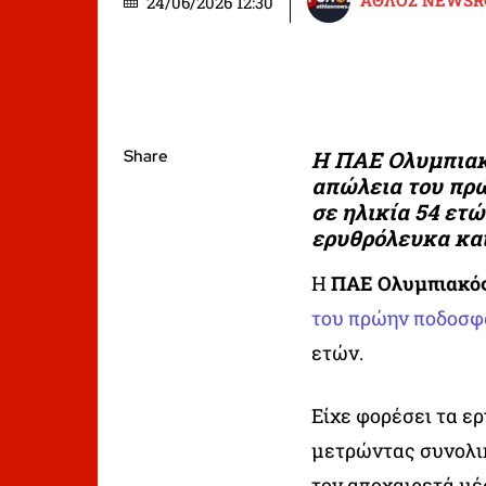
ΑΘΛΟΣ NEWS
24/06/2026 12:30
Share
Η ΠΑΕ Ολυμπιακό
απώλεια του πρώ
σε ηλικία 54 ετ
ερυθρόλευκα κα
Η
ΠΑΕ Ολυμπιακό
του πρώην ποδοσφ
ετών.
Είχε φορέσει τα ε
μετρώντας συνολικ
τον αποχαιρετά μέ