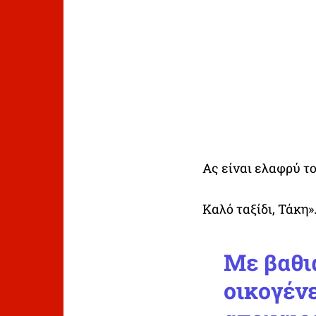
Ας είναι ελαφρύ τ
Καλό ταξίδι, Τάκη»
Με βαθιά
οικογέν