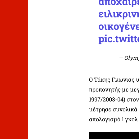
αποχαιρ
ειλικρι
οικογένε
pic.twi
— Olymp
Ο Τάκης Γκώνιας 
προπονητής με μεγ
1997/2003-04) στο
μέτρησε συνολικά 
απολογισμό 1 γκολ 