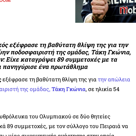
ROOM
ς εξέφρασε τη βαθύτατη θλίψη της για την
ην ποδοσφαιριστή της ομάδας, Τάκη Γκώνια,
ών: Είχε καταγράψει 89 συμμετοχές με τα
ι πανηγύρισε ένα πρωτάθλημα
ς
εξέφρασε τη βαθύτατη θλίψη της για
την απώλεια
αιριστή της ομάδας,
Τάκη Γκώνια
, σε ηλικία 54
ρυθρόλευκα του Ολυμπιακού σε δύο θητείες
ά 89 συμμετοχές, με τον σύλλογο του Πειραιά να
σω μίας συγκινητικής ανάρτησης στην οποία