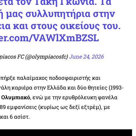
ετά τον Τάκη Γκώνια. Τα
νή μας συλλυπητήρια στην
ια και στους οικείους του.
tter.com/VAWlXmBZSL
iacos FC (@olympiacosfc)
June 24, 2026
υπήρξε παλαίμαχος ποδοσφαιριστής και
άλη καριέρα στην Ελλάδα και δύο θητείες (1993-
ν
Ολυμπιακό
, ενώ με την ερυθρόλευκη φανέλα
89 εμφανίσεις (κυρίως ως δεξί εξτρέμ), με
και 6 ασίστ.