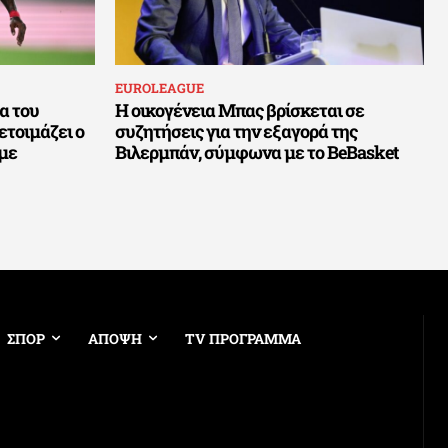
EUROLEAGUE
α του
Η οικογένεια Μπας βρίσκεται σε
ετοιμάζει ο
συζητήσεις για την εξαγορά της
 με
Βιλερμπάν, σύμφωνα με το BeBasket
ΣΠΟΡ
ΑΠΟΨΗ
TV ΠΡΟΓΡΑΜΜΑ