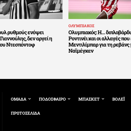
ΟΛΥΜΠΙΑΚΟΣ
ουλ ρυθμούς ενόψει
Ολυμπιακός: Η… διπλοβάρδι
Γιαννούλης, δεν αργεί η
Ροντινέι και οι αλλαγές που 
του Ντεσπόντοφ
Μεντιλίμπαρ για τη ρεβάνς
Ναϊμέγκεν
ΟΜΑΔΑ
ΠΟΔΟΣΦΑΙΡΟ
ΜΠΑΣΚΕΤ
ΒΟΛΕΪ
ΠΡΩΤΟΣΕΛΙΔΑ