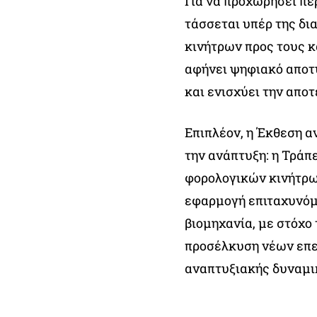
Για να προχωρήσει πε
τάσσεται υπέρ της δι
κινήτρων προς τους 
αφήνει ψηφιακό αποτ
και ενισχύει την απο
Επιπλέον, η Έκθεση αν
την ανάπτυξη: η Τράπ
φορολογικών κινήτρων
εφαρμογή επιταχυνόμ
βιομηχανία, με στόχο
προσέλκυση νέων επε
αναπτυξιακής δυναμι