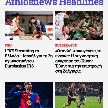
Athlosnews Headlines
FIBA
EUROLEAGUE
LIVE Streaming το
«Όταν λέω οικογένεια, το
Ελλάδα – Ισραήλ για τη 2η
εννοώ»: Η συγκινητική
αγωνιστική του
ανάρτηση του Κίναν
Eurobasket U16
Έβανς για την επιστροφή
στη Ζαλγκίρις