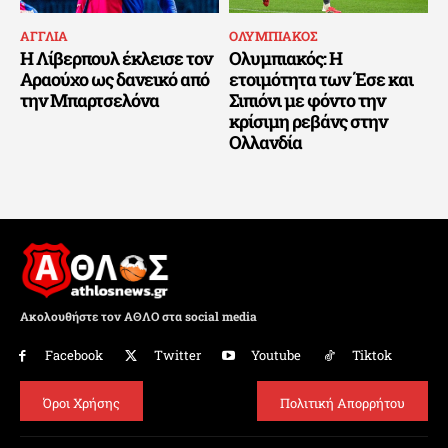
ΑΓΓΛΙΑ
ΟΛΥΜΠΙΑΚΟΣ
Η Λίβερπουλ έκλεισε τον
Ολυμπιακός: Η
Αραούχο ως δανεικό από
ετοιμότητα των Έσε και
την Μπαρτσελόνα
Σιπιόνι με φόντο την
κρίσιμη ρεβάνς στην
Ολλανδία
Ακολουθήστε τον ΑΘΛΟ στα social media
Facebook
Twitter
Youtube
Tiktok
Όροι Χρήσης
Πολιτική Απορρήτου