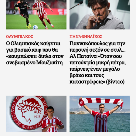
ΟΛΥΜΠΙΑΚΟΣ
ΠΑΝΑΘΗΝΑΪΚΟΣ
Ο Ολυμπιακός καίγεται
Γιαννακόπουλος για την
για βασικό χαφ που θα
περσινή σεζόν σε στυλ…
«κουμπώσει» δίπλα στον
Αλ Πατσίνο: «Όταν σου
ανεβασμένο Μουζακίτη
πετούν μία μικρή πέτρα,
παίρνεις έναν μεγάλο
βράχο και τους
καταστρέφεις» (βίντεο)