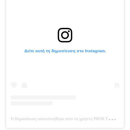
Δείτε αυτή τη δημοσίευση στο Instagram.
Η
δημοσίευση κοινοποιήθηκε από το χρήστη PAOK FC (@paok_fc)