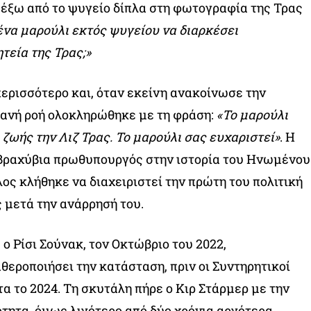
έξω από το ψυγείο δίπλα στη φωτογραφία της Τρας
ένα μαρούλι εκτός ψυγείου να διαρκέσει
τεία της Τρας;»
περισσότερο και, όταν εκείνη ανακοίνωσε την
τανή ροή ολοκληρώθηκε με τη φράση:
«Το μαρούλι
 ζωής την Λιζ Τρας. Το μαρούλι σας ευχαριστεί»
. Η
ο βραχύβια πρωθυπουργός στην ιστορία του Ηνωμένου
ος κλήθηκε να διαχειριστεί την πρώτη του πολιτική
ς μετά την ανάρρησή του.
ο Ρίσι Σούνακ, τον Οκτώβριο του 2022,
εροποιήσει την κατάσταση, πριν οι Συντηρητικοί
α το 2024. Τη σκυτάλη πήρε ο Κιρ Στάρμερ με την
τητα, όμως λιγότερο από δύο χρόνια αργότερα