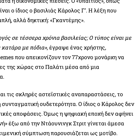
ατα ή οικονομικές πιέσεις. Ο «υπαίτιος», όπως
ίναι ο ίδιος ο βασιλιάς Κάρολος Γ’. Η λέξη που
απλή, αλλά δηκτική: «Γκαντέμης».
ός σε τέσσερα χρόνια βασιλείας; Ο τύπος είναι με
 κατάρα με πόδια»
, έγραψε ένας χρήστης,
mes που απεικονίζουν τον 77χρονο μονάρχη να
ες της χώρας στο Παλάτι μέσα από μια
α.
αι τις σκληρές αστεϊστικές αναπαραστάσεις, το
 συνταγματική ουδετερότητα. Ο ίδιος ο Κάρολος δεν
τικές αποφάσεις. Όμως η ψηφιακή εποχή δεν αφήνει
νή» έξω από την Ντάουνινγκ Στριτ γίνεται άμεσα
ειμενική σύμπτωση παρουσιάζεται ως μοτίβο.