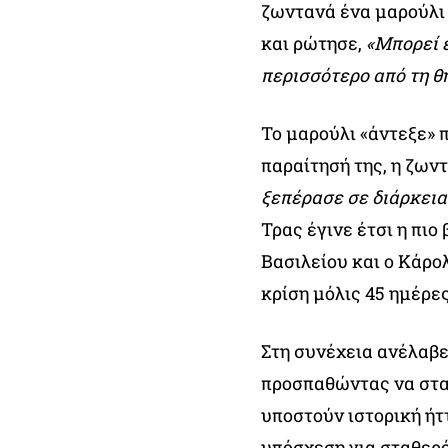
ζωντανά ένα μαρούλι 
και ρώτησε,
«Μπορεί 
περισσότερο από τη θη
Το μαρούλι «άντεξε» 
παραίτησή της, η ζων
ξεπέρασε σε διάρκεια
Τρας έγινε έτσι η πι
Βασιλείου και ο Κάρολ
κρίση μόλις 45 ημέρε
Στη συνέχεια ανέλαβε 
προσπαθώντας να σταθ
υποστούν ιστορική ήττ
υπόσχεση για σταθερό