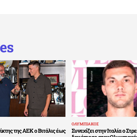
es
ΟΛΥΜΠΙΑΚΟΣ
ίκτης της ΑΕΚ ο Βιτάλις έως
Συνεχίζει στην Ιταλία ο Στ
δεν έπιασε στον Ολυμπιακό: