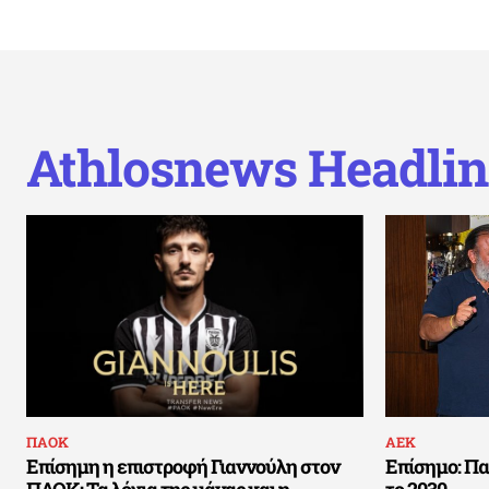
Athlosnews Headlin
ΠΑΟΚ
ΑΕΚ
Επίσημη η επιστροφή Γιαννούλη στον
Επίσημο: Πα
ΠΑΟΚ: Τα λόγια της μάνας και η
το 2030