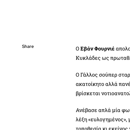
Share
Ο
Εβάν Φουρνιέ
απολα
Κυκλάδες ως πρωταθλ
Ο Γάλλος σούπερ σταρ
ακατοίκητο αλλά παν
βρίσκεται νοτιοανατο
Ανέβασε απλά μία φω
λέξη «ευλογημένος», 
τοποθεσία κι εκείνος