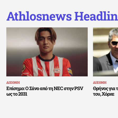
Athlosnews Headlin
ΔΙΕΘΝΗ
ΔΙΕΘΝΗ
Επίσημο: Ο Σάνο από τη NEC στην PSV
Θρήνος για 
ως το 2031
του, Χόρχε