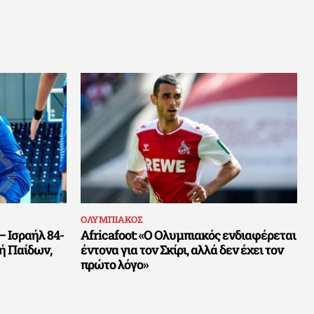
ΟΛΥΜΠΙΑΚΟΣ
 Ισραήλ 84-
Africafoot: «Ο Ολυμπιακός ενδιαφέρεται
κή Παίδων,
έντονα για τον Σκίρι, αλλά δεν έχει τον
πρώτο λόγο»