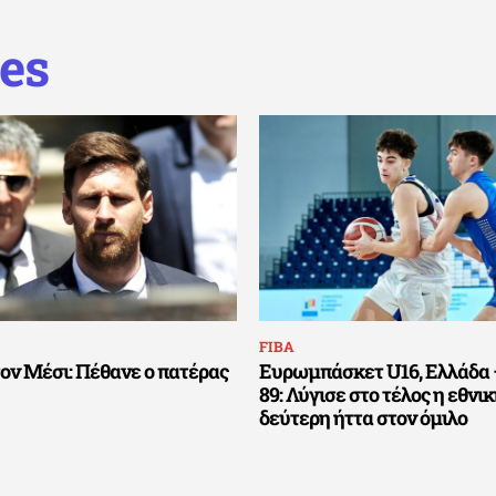
es
FIBA
τον Μέσι: Πέθανε ο πατέρας
Ευρωμπάσκετ U16, Ελλάδα –
89: Λύγισε στο τέλος η εθνι
δεύτερη ήττα στον όμιλο