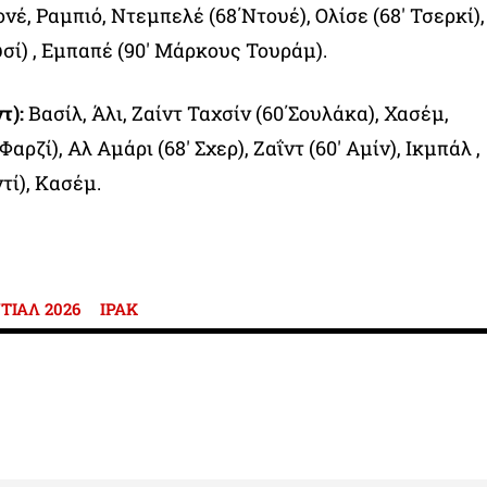
νέ, Ραμπιό, Ντεμπελέ (68΄Ντουέ), Ολίσε (68′ Τσερκί),
σί) , Εμπαπέ (90′ Μάρκους Τουράμ).
τ):
Βασίλ, Άλι, Ζαίντ Ταχσίν (60΄Σουλάκα), Χασέμ,
Φαρζί), Αλ Αμάρι (68′ Σχερ), Ζαΐντ (60′ Αμίν), Ικμπάλ ,
τί), Κασέμ.
ΙΑΛ 2026
ΙΡΑΚ