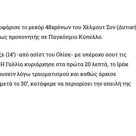
οφάρισε το ρεκόρ 48χρόνων του Χέλμουτ Σον (Δυτικ
ς ως προπονητής σε Παγκόσμιο Κύπελλο.
ε (14’) -από ασίστ του Ολίσε- με υπέροχο σουτ τις
 H Γαλλία κυριάρχησε στα πρώτα 20 λεπτά, το Ιράκ
ουσείν λόγω τραυματισμού και καθώς άρχισε
ετά το 30’, κατάφερε να περιορίσει την απειλή της