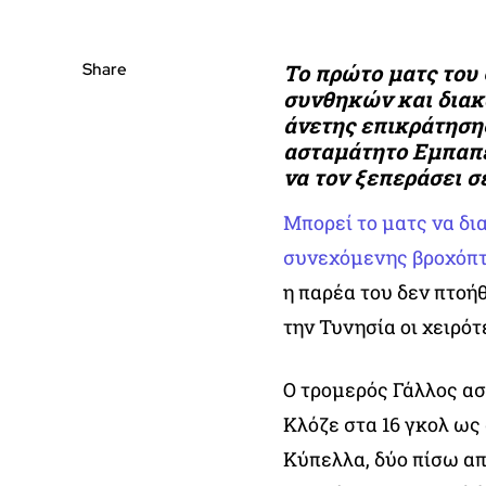
Share
Το πρώτο ματς του 
συνθηκών και διακό
άνετης επικράτησης
ασταμάτητο Εμπαπέ 
να τον ξεπεράσει σ
Μπορεί το ματς να δι
συνεχόμενης βροχόπτ
η παρέα του δεν πτο
την Τυνησία οι χειρό
Ο τρομερός Γάλλος ασ
Κλόζε στα 16 γκολ ω
Κύπελλα, δύο πίσω απ