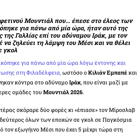
φετινού Μουντιάλ που... έπεσε στο έλεος των
πηκε για πάνω από μία ώρα, ήταν αυτό της
 της Γαλλίας επί του αδύναμου Ιράκ, με τον
να ζηλεύει τη λάμψη του Μέσι και να θέλει
ε γκολ
ακόπηκε για πάνω από μία ώρα λόγω έντονης και
ωσης στη Φιλαδέλφεια,
ωστόσο ο
Κιλιάν Εμπαπέ
και
ήθηκαν κόντρα στο αδύναμο
Ιράκ
, που είναι μαζί με
τερες ομάδες του
Μουντιάλ 2026
.
τέρας σκόραρε δύο φορές κι «έπιασε» τον Μίροσλαβ
ς δεύτερος όλων των εποχών σε γκολ σε Παγκόσμια
ό τον εξωγήινο Μέσι που έχει 5 μέχρι τώρα στη