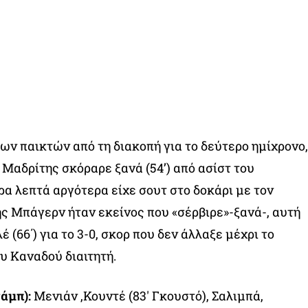
ων παικτών από τη διακοπή για το δεύτερο ημίχρονο,
 Μαδρίτης σκόραρε ξανά (54’) από ασίστ του
α λεπτά αργότερα είχε σουτ στο δοκάρι με τον
ης Μπάγερν ήταν εκείνος που «σέρβιρε»-ξανά-, αυτή
 (66΄) για το 3-0, σκορ που δεν άλλαξε μέχρι το
υ Καναδού διαιτητή.
άμπ):
Μενιάν ,Κουντέ (83′ Γκουστό), Σαλιμπά,