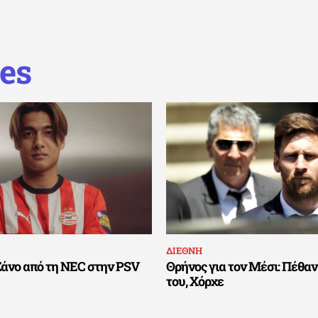
es
ΔΙΕΘΝΗ
Σάνο από τη NEC στην PSV
Θρήνος για τον Μέσι: Πέθαν
του, Χόρχε