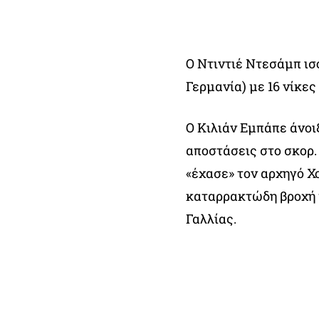
Ο Ντιντιέ Ντεσάμπ ισ
Γερμανία) με 16 νίκε
Ο Κιλιάν Εμπάπε άνοιξ
αποστάσεις στο σκορ.
«έχασε» τον αρχηγό Χ
καταρρακτώδη βροχή μ
Γαλλίας.