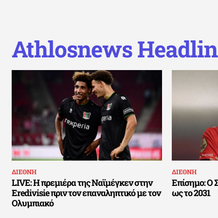
Athlosnews Headlin
ΔΙΕΘΝΗ
ΔΙΕΘΝΗ
LIVE: Η πρεμιέρα της Ναϊμέγκεν στην
Επίσημο: Ο 
Eredivisie πριν τον επαναληπτικό με τον
ως το 2031
Ολυμπιακό