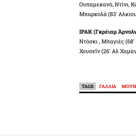
Ουπαμεκανό, Ντίνι, Κο
Μπαρκολά (83′ Αλκιου
ΙΡΑΚ (Γκρέιαμ Άρνολν
Ντόσκι , Μπαγιές (68′ 
Χουσεΐν (26′ Αλ Χαμαν
TAGS
ΓΑΛΛΙΑ
ΜΟΥΝΤ