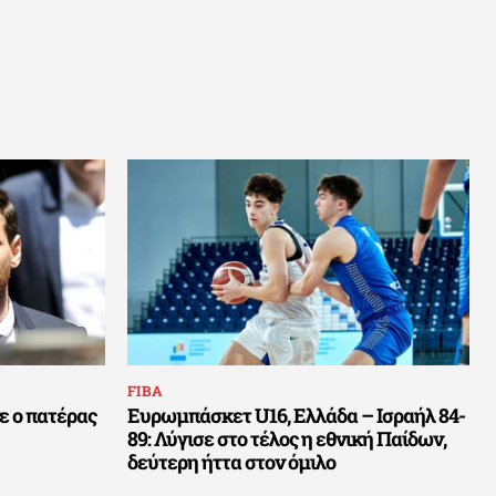
FIBA
ε ο πατέρας
Ευρωμπάσκετ U16, Ελλάδα – Ισραήλ 84-
89: Λύγισε στο τέλος η εθνική Παίδων,
δεύτερη ήττα στον όμιλο