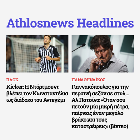
Athlosnews Headlines
ΠΑΟΚ
ΠΑΝΑΘΗΝΑΪΚΟΣ
Kicker: Η Ντόρτμουντ
Γιαννακόπουλος για την
βλέπει τον Κωνσταντέλια
περσινή σεζόν σε στυλ…
ως διάδοχο του Αντεγέμι
Αλ Πατσίνο: «Όταν σου
πετούν μία μικρή πέτρα,
παίρνεις έναν μεγάλο
βράχο και τους
καταστρέφεις» (βίντεο)