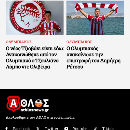
ΟΛΥΜΠΙΑΚΟΣ
ΟΛΥΜΠΙΑΚΟΣ
Ο νέος Τζιοβάνι είναι εδώ:
Ο Ολυμπιακός
Ανακοινώθηκε από τον
ανακοίνωσε την
Ολυμπιακό ο Τζουλιάνο
επιστροφή του Δημήτρη
Λόμπο ντε Ολιβέιρα
Ρέτσου
Ακολουθήστε τον ΑΘΛΟ στα social media
Facebook
Twitter
Youtube
Tiktok