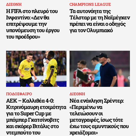
ΔΙΕΘΝΗ
CHAMPIONS LEAGUE
Η FIFA στο πλευρό του
Τα αυτονόητα της
Ινφαντίνο: «Δεν θα
Τέλσταρ με τη Ναϊμέγκεν
επιτρέψουμε την
πρέπει να είναι ο οδηγός
υπονόμευση του έργου
για τον Ολυμπιακό
του προέδρου»
ΠΟΔΟΣΦΑΙΡΟ
ΔΙΕΘΝΗ
ΑΕΚ – Καλλιθέα 4-0:
Νέα ενόχληση Σρέντερ:
Κιτρινόμαυρη ετοιμότητα
«Περιμένω να
για το Super Cup με
τελειώσουν οι
μπόμπερ Γκατσίνοβιτς
μεταγραφές, ίσως τότε
και σκόρερ Βιτάλις στο
έχω τους αμυντικούς που
ντεμπούτο του
χρειάζομαι»