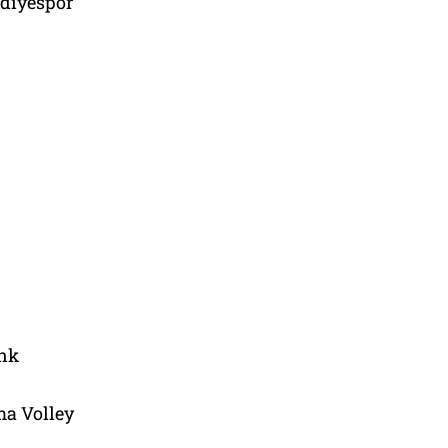
ediyespor
ank
a Volley