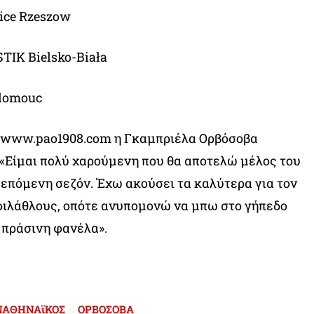
ice Rzeszow
TIK Bielsko-Biała
Olomouc
ο www.pao1908.com η Γκαμπριέλα Ορβόσοβα
 «Είμαι πολύ χαρούμενη που θα αποτελώ μέλος του
επόμενη σεζόν. Έχω ακούσει τα καλύτερα για τον
φιλάθλους, οπότε ανυπομονώ να μπω στο γήπεδο
 πράσινη φανέλα».
ΝΑΘΗΝΑϊΚΟΣ
ΟΡΒΟΣΟΒΑ