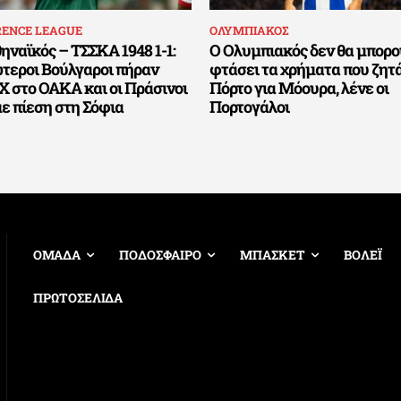
RENCE LEAGUE
ΟΛΥΜΠΙΑΚΟΣ
ναϊκός – ΤΣΣΚΑ 1948 1-1:
Ο Ολυμπιακός δεν θα μπορο
ώτεροι Βούλγαροι πήραν
φτάσει τα χρήματα που ζητά
Χ στο ΟΑΚΑ και οι Πράσινοι
Πόρτο για Μόουρα, λένε οι
ε πίεση στη Σόφια
Πορτογάλοι
ΟΜΑΔΑ
ΠΟΔΟΣΦΑΙΡΟ
ΜΠΑΣΚΕΤ
ΒΟΛΕΪ
ΠΡΩΤΟΣΕΛΙΔΑ