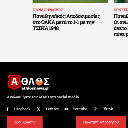
ΠΑΝΑΘΗΝΑΪΚΟΣ
CONFE
Παναθηναϊκός: Αποδοκιμασίες
Παναθη
στο ΟΑΚΑ μετά το 1-1 με την
Οι αν
ΤΣΣΚΑ 1948
άνετο 
πάνε μ
Ακολουθήστε τον ΑΘΛΟ στα social media
Facebook
Twitter
Youtube
Tiktok
Όροι Χρήσης
Πολιτική Απορρήτου