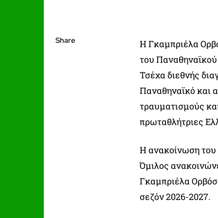
Share
Η Γκαμπριέλα Ορβόσ
του Παναθηναϊκού 
Τσέχα διεθνής δια
Παναθηναϊκό και α
τραυματισμούς και
πρωταθλήτριες Ελ
Η ανακοίνωση του
Όμιλος ανακοινώνε
Γκαμπριέλα Ορβόσο
σεζόν 2026-2027.