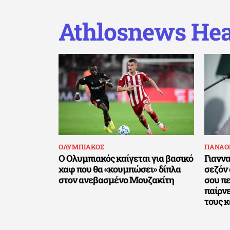
Athlosnews Hea
ΟΛΥΜΠΙΑΚΟΣ
ΠΑΝΑΘ
Ο Ολυμπιακός καίγεται για βασικό
Γιαννα
χαφ που θα «κουμπώσει» δίπλα
σεζόν 
στον ανεβασμένο Μουζακίτη
σου πε
παίρνε
τους κ