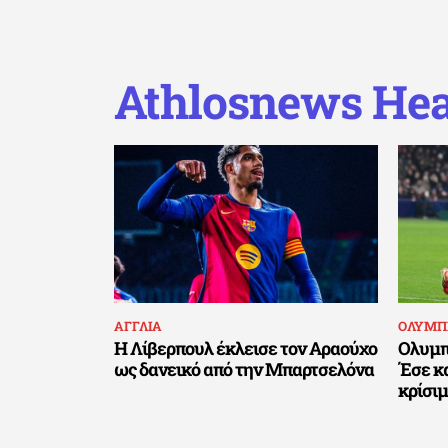
Athlosnews Hea
ΑΓΓΛΙΑ
ΟΛΥΜΠ
Η Λίβερπουλ έκλεισε τον Αραούχο
Ολυμπ
ως δανεικό από την Μπαρτσελόνα
Έσε κα
κρίσι