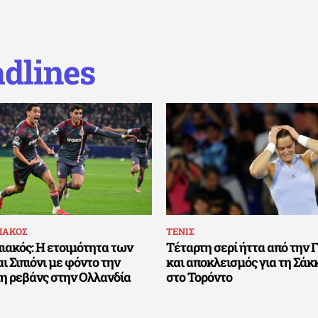
dlines
ΙΑΚΟΣ
ΤΕΝΙΣ
ιακός: Η ετοιμότητα των
Τέταρτη σερί ήττα από την 
ι Σιπιόνι με φόντο την
και αποκλεισμός για τη Σά
μη ρεβάνς στην Ολλανδία
στο Τορόντο