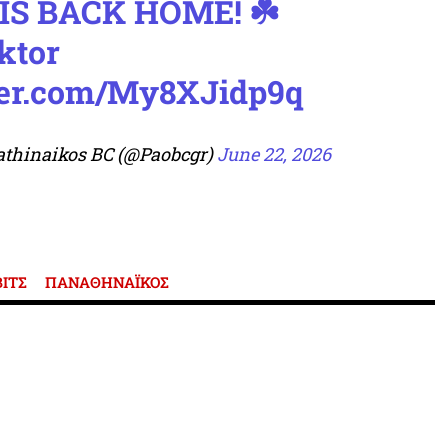
IS BACK HOME! ☘️
ktor
tter.com/My8XJidp9q
athinaikos BC (@Paobcgr)
June 22, 2026
ΙΤΣ
ΠΑΝΑΘΗΝΑΪΚΟΣ