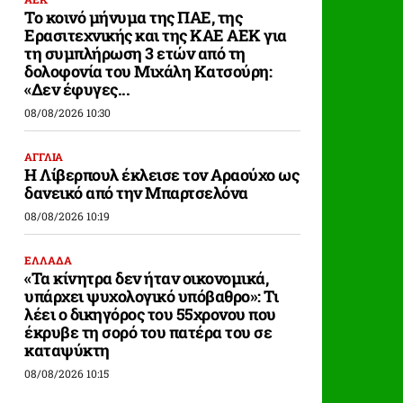
Το κοινό μήνυμα της ΠΑΕ, της
Ερασιτεχνικής και της ΚΑΕ ΑΕΚ για
τη συμπλήρωση 3 ετών από τη
δολοφονία του Μιχάλη Κατσούρη:
«Δεν έφυγες...
08/08/2026 10:30
ΑΓΓΛΙΑ
Η Λίβερπουλ έκλεισε τον Αραούχο ως
δανεικό από την Μπαρτσελόνα
08/08/2026 10:19
ΕΛΛΑΔΑ
«Τα κίνητρα δεν ήταν οικονομικά,
υπάρχει ψυχολογικό υπόβαθρο»: Τι
λέει ο δικηγόρος του 55χρονου που
έκρυβε τη σορό του πατέρα του σε
καταψύκτη
08/08/2026 10:15