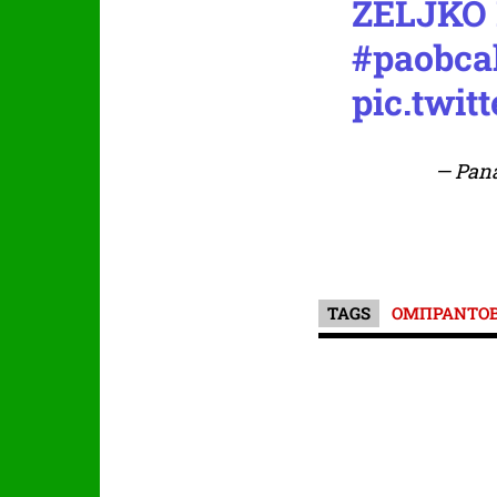
ZELJKO 
#paobca
pic.twi
— Pan
TAGS
ΟΜΠΡΑΝΤΟΒ